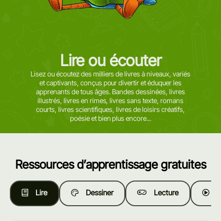
Lire ou écouter
Lisez ou écoutez des milliers de livres à niveaux, variés
et captivants, conçus pour divertir et éduquer les
apprenants de tous âges. Bandes dessinées, livres
illustrés, livres en rimes, livres sans texte, romans
courts, livres scientifiques, livres de loisirs créatifs,
poésie et bien plus encore...
Ressources d’apprentissage gratuites
Lire
Dessiner
Lecture
R