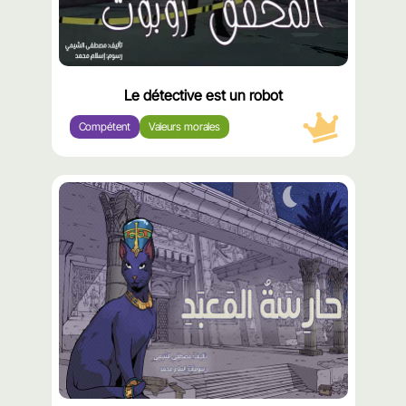
Le détective est un robot
Compétent
Valeurs morales
محتوى
مميّز