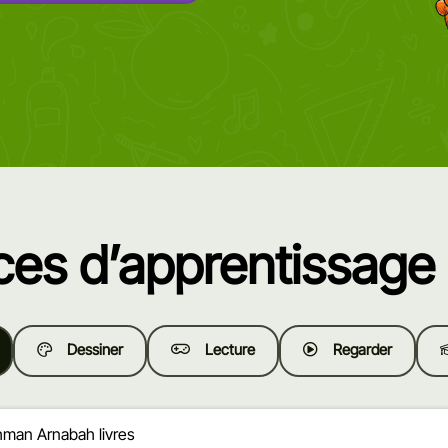
es d’apprentissage 
Dessiner
Lecture
Regarder
hman Arnabah livres