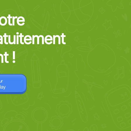
otre
atuitement
t !
ur
lay