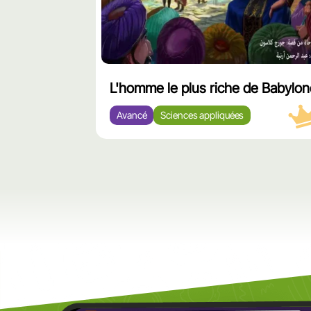
L'homme le plus riche de Babylo
Avancé
Sciences appliquées