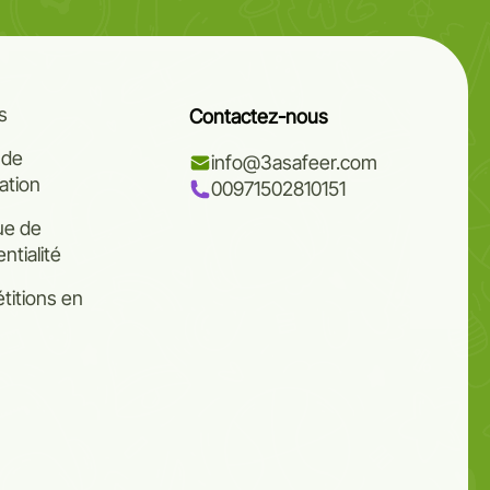
s
Contactez-nous
 de
info@3asafeer.com
cation
00971502810151
que de
ntialité
itions en