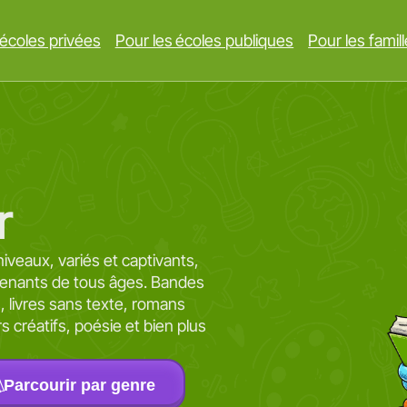
 écoles privées
Pour les écoles publiques
Pour les famil
r
niveaux, variés et captivants,
prenants de tous âges. Bandes
es, livres sans texte, romans
irs créatifs, poésie et bien plus
Parcourir par genre