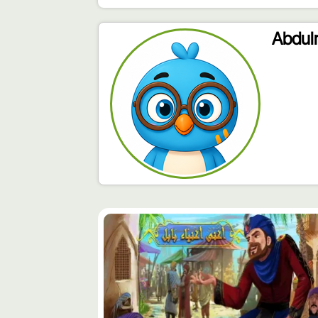
Abdul
محتوى
مميّز