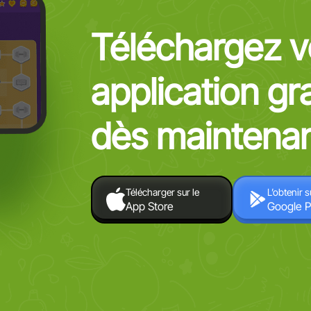
Téléchargez v
application gr
dès maintenan
Télécharger sur le
L’obtenir s
App Store
Google P