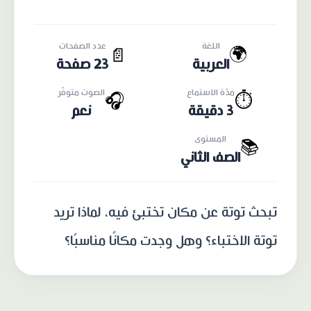
اللغة
عدد الصفحات
🌍
📄
العربية
23 صفحة
مدّة الاستماع
الصوت متوفّر
🎧
⏱️
3 دقيقة
نعم
المستوى
📚
الصف الثاني
تبحث توتة عن مكان تختبئ فيه، لماذا تريد
توتة الاختباء؟ وهل وجدت مكانًا مناسبًا؟