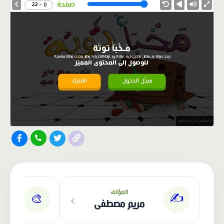
Speed
صفحة
0 - 22
مَـخْبَأُ توتَة
تبحث توتة عن مكان تختبئ فيه، لماذا تريد توتة الاختباء؟ وهل وجدت مكانًا مناسبًا؟
للوصول إلى المحتوى المميّز
سجّل الدخول
اشترك
الناشر: دار عصافير
›
المؤلف
✍️
🎨
مريم مصطفى