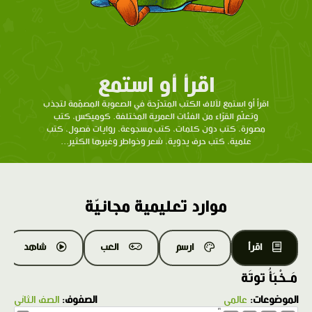
اقرأ أو استمع
اقرأ أو استمع لآلاف الكتب المتدرّحة في الصعوبة المصمّمة لتجذب
وتعلّم القرّاء من الفئات العمرية المختلفة. كوميكس، كتب
مصورة، كتب دون كلمات، كتب مسجوعة، روايات فصول، كتب
علمية، كتب حرف يدوية، شعر وخواطر وغيرها الكثير...
موارد تعليمية مجانيّة
اقرأ
ارسم
العب
شاهد
مَـخْبَأُ توتَة
الموضوعات:
عالمي
الصفوف:
الصف الثاني
1.0X