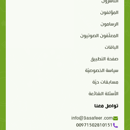
الناشرون
المؤلفون
الرسامون
المعلّقون الصوتيون
الباقات
صفحة التطبيق
سياسة الخصوصيّة
مسابقات حيّة
الأسئلة الشائعة
تواصل معنا
info@3asafeer.com
00971502810151