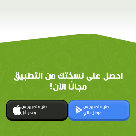
احصل على نسختك من التطبيق
مجانًا الآن!
حمّل التطبيق من
حمّل التطبيق من
غوغل بلاي
متجر أبل