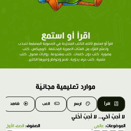
اقرأ أو استمع
اقرأ أو استمع لآلاف الكتب المتدرّحة في الصعوبة المصمّمة لتجذب
وتعلّم القرّاء من الفئات العمرية المختلفة. كوميكس، كتب
مصورة، كتب دون كلمات، كتب مسجوعة، روايات فصول، كتب
علمية، كتب حرف يدوية، شعر وخواطر وغيرها الكثير...
موارد تعليمية مجانيّة
اقرأ
ارسم
العب
شاهد
لا أُحِبُّ أَخي... لا أُحِبُّ أُخْتي
الموضوعات:
عالمي
الصفوف:
الصف الأول
1.0X