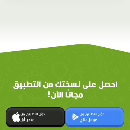
احصل على نسختك من التطبيق
مجانًا الآن!
حمّل التطبيق من
حمّل التطبيق من
غوغل بلاي
متجر أبل