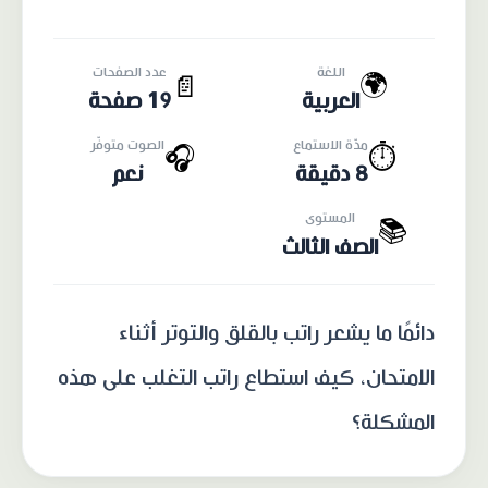
اللغة
عدد الصفحات
🌍
📄
العربية
19 صفحة
مدّة الاستماع
الصوت متوفّر
🎧
⏱️
8 دقيقة
نعم
المستوى
📚
الصف الثالث
دائمًا ما يشعر راتب بالقلق والتوتر أثناء
الامتحان، كيف استطاع راتب التغلب على هذه
المشكلة؟