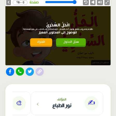
Speed
صفحة
0 - 18
الْحَلُّ السِّحْرِيُّ
دائمًا ما يشعر راتب بالقلق والتوتر أثناء الامتحان، كيف استطاع راتب التغلب على هذه المشكلة؟
للوصول إلى المحتوى المميّز
سجّل الدخول
اشترك
الناشر: دار عصافير
›
المؤلف
✍️
🎨
نور الطباع