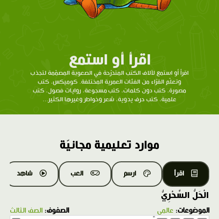
اقرأ أو استمع
اقرأ أو استمع لآلاف الكتب المتدرّحة في الصعوبة المصمّمة لتجذب
وتعلّم القرّاء من الفئات العمرية المختلفة. كوميكس، كتب
مصورة، كتب دون كلمات، كتب مسجوعة، روايات فصول، كتب
علمية، كتب حرف يدوية، شعر وخواطر وغيرها الكثير...
موارد تعليمية مجانيّة
اقرأ
ارسم
العب
شاهد
الْحَلُّ السِّحْرِيُّ
الموضوعات:
عالمي
الصفوف:
الصف الثالث
1.0X