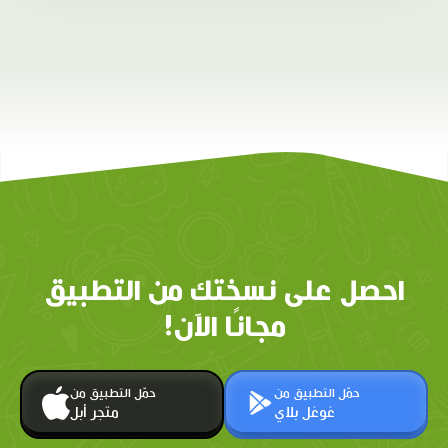
احصل على نسختك من التطبيق
مجانًا الآن!
حمّل التطبيق من
حمّل التطبيق من
غوغل بلاي
متجر أبل