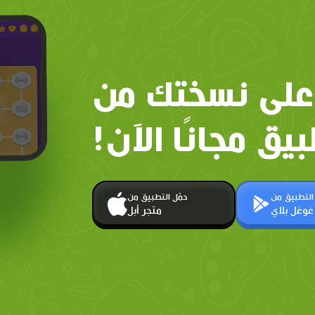
على نسختك من
بيق مجانًا الآن!
 التطبيق من
حمّل التطبيق من
غوغل بلاي
متجر أبل