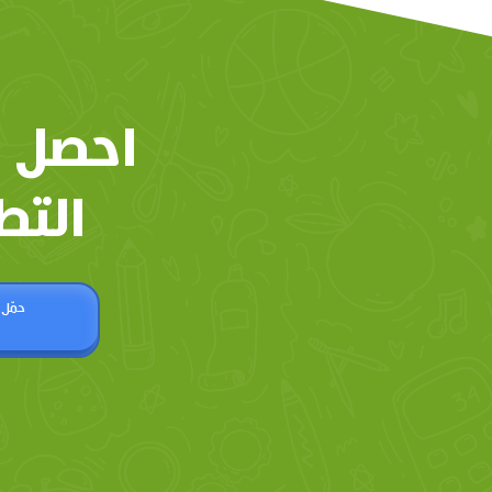
احصل 
التط
حمّل