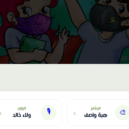
›
›
الرسّام
الراوي
🎙
🎨
هبة واصف
ولاء خالد