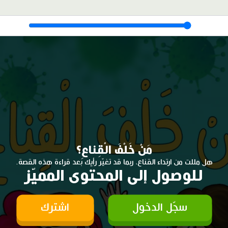
مَنْ خَلْفَ الْقِناعِ؟
هل مللت من ارتداء القناع، ربما قد تغيّر رأيك بعد قراءة هذه القصة.
للوصول إلى المحتوى المميّز
سجّل الدخول
اشترك