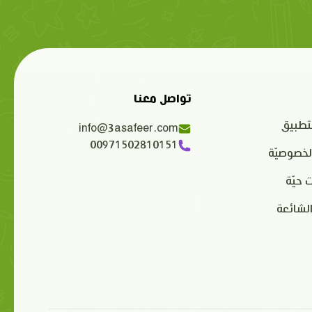
تواصل معنا
تطبيق
info@3asafeer.com
00971502810151
لخصوصيّة
 حيّة
الشائعة