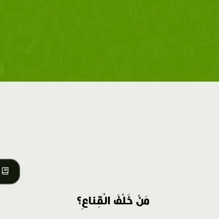
مَنْ خَلْفَ الْقِناعِ؟