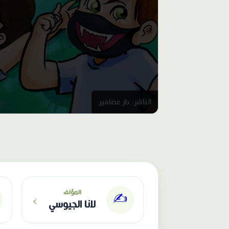
الناشر: دار عصافير
›
المؤلف
✍️
لانا الجيوسي