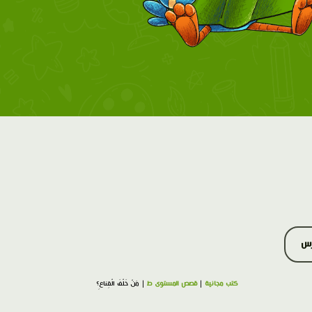
رس
كتب مجانية
|
قصص المستوى ط
| مَنْ خَلْفَ الْقِناعِ؟