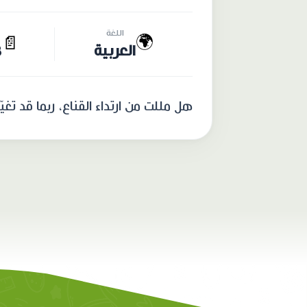
اللغة
🌍
📄
العربية
8
هل مللت من ارتداء القناع، ربما قد تغي