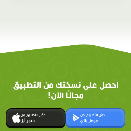
احصل على نسختك من التطبيق
مجانًا الآن!
حمّل التطبيق من
حمّل التطبيق من
غوغل بلاي
متجر أبل