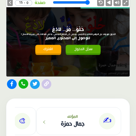
Speed
صفحة
0 - 15
حُلْوٌ... مُرٌّ... لاذِعٌ
التذوق هو واحد من الحواس التقليدية الخمس، وينتمي إلى الجهاز الهضمي. ما هي المذاقات التي يميزها الانسان؟
للوصول إلى المحتوى المميّز
سجّل الدخول
اشترك
الناشر: دار عصافير
›
المؤلف
✍️
🎨
جمال حمزة