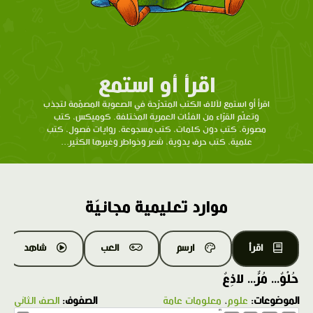
اقرأ أو استمع
اقرأ أو استمع لآلاف الكتب المتدرّحة في الصعوبة المصمّمة لتجذب
وتعلّم القرّاء من الفئات العمرية المختلفة. كوميكس، كتب
مصورة، كتب دون كلمات، كتب مسجوعة، روايات فصول، كتب
علمية، كتب حرف يدوية، شعر وخواطر وغيرها الكثير...
موارد تعليمية مجانيّة
اقرأ
ارسم
العب
شاهد
حُلْوٌ... مُرٌّ... لاذِعٌ
الموضوعات:
علوم
،
معلومات عامة
الصفوف:
الصف الثاني
1.0X