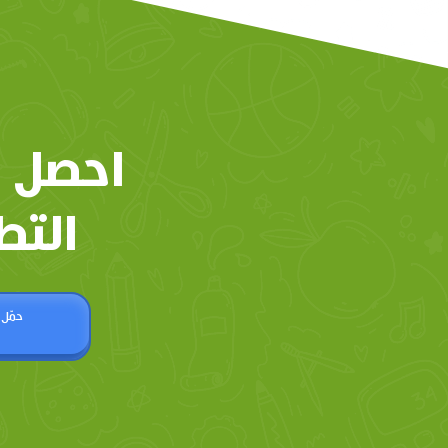
احصل 
التط
حمّل