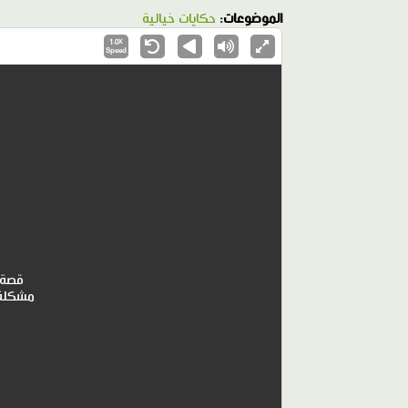
الموضوعات:
حكايات خيالية
1.0X
Speed
قصة ب
مشكلة 