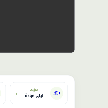
الناشر: دار عصافير
›
المؤلف
✍️
ليلى عودة