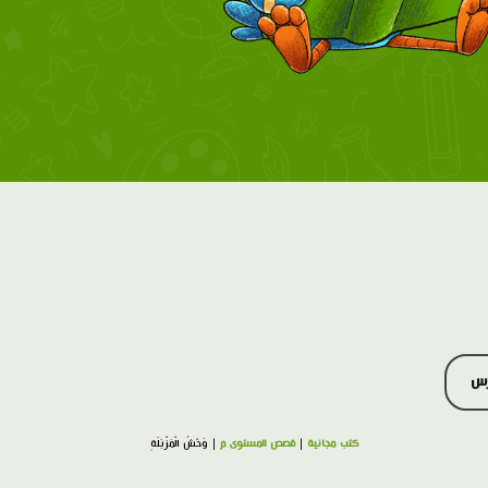
رس
كتب مجانية
|
قصص المستوى م
| وَحْشُ الْمَزْبَلَةِ