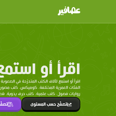
اقرأ أو استمع
اقرأ أو استمع لآلاف الكتب المتدرّحة في الصعوبة 
الفئات العمرية المختلفة. كوميكس، كتب مصو
روايات فصول، كتب علمية، كتب حرف يدوية، شعر 
تصفّح حسب المستوى
تصفّ