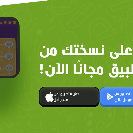
على نسختك من
بيق مجانًا الآن!
 التطبيق من
حمّل التطبيق من
غوغل بلاي
متجر أبل