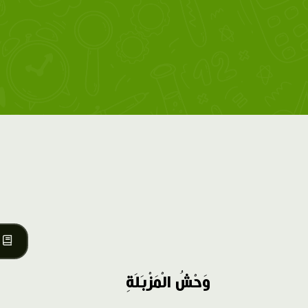
وَحْشُ الْمَزْبَلَةِ