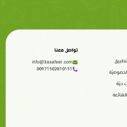
تواصل معنا
تطبيق
info@3asafeer.com
00971502810151
لخصوصيّة
 حيّة
الشائعة