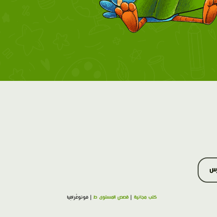
رس
كتب مجانية
|
قصص المستوى ط
| فوتوغْرافِيا