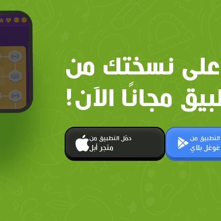
على نسختك من
بيق مجانًا الآن!
 التطبيق من
حمّل التطبيق من
غوغل بلاي
متجر أبل