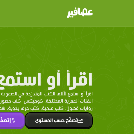
اقرأ أو استمع
اقرأ أو استمع لآلاف الكتب المتدرّحة في الصعوبة 
الفئات العمرية المختلفة. كوميكس، كتب مصو
روايات فصول، كتب علمية، كتب حرف يدوية، شعر 
تصفّح حسب المستوى
تصفّ