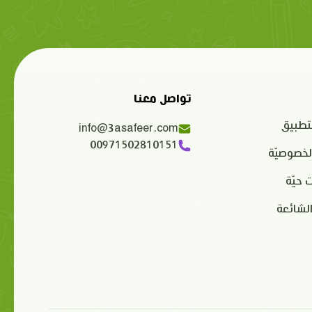
تواصل معنا
تطبيق
info@3asafeer.com
00971502810151
لخصوصيّة
 حيّة
الشائعة