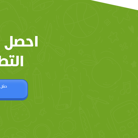
احصل 
التط
حمّل