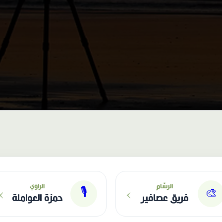
›
›
الرسّام
الراوي
🎙
🎨
فريق عصافير
حمزة العواملة