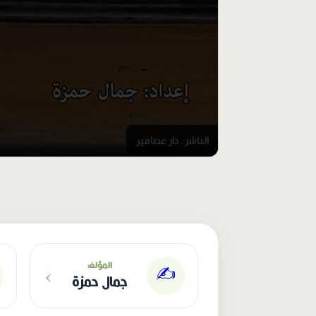
الناشر: دار عصافير
›
المؤلف
✍️
جمال حمزة