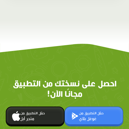
احصل على نسختك من التطبيق
مجانًا الآن!
حمّل التطبيق من
حمّل التطبيق من
غوغل بلاي
متجر أبل