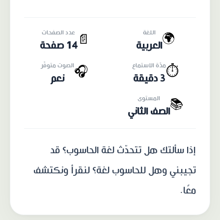
اللغة
عدد الصفحات
🌍
📄
العربية
14 صفحة
مدّة الاستماع
الصوت متوفّر
🎧
⏱️
3 دقيقة
نعم
المستوى
📚
الصف الثاني
إذا سألتك هل تتحدّث لغة الحاسوب؟ قد
تجيبني وهل للحاسوب لغة؟ لنقرأ ونكتشف
معًا.