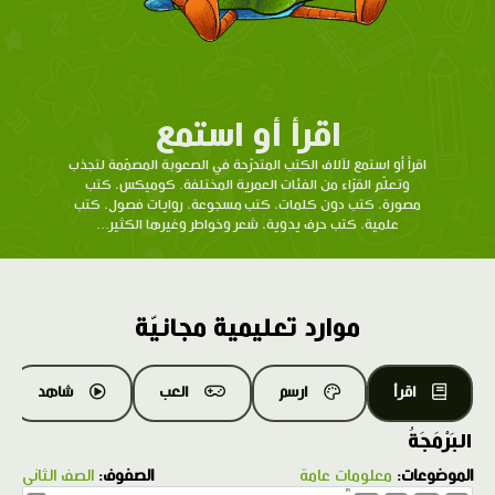
اقرأ أو استمع
اقرأ أو استمع لآلاف الكتب المتدرّحة في الصعوبة المصمّمة لتجذب
وتعلّم القرّاء من الفئات العمرية المختلفة. كوميكس، كتب
مصورة، كتب دون كلمات، كتب مسجوعة، روايات فصول، كتب
علمية، كتب حرف يدوية، شعر وخواطر وغيرها الكثير...
موارد تعليمية مجانيّة
اقرأ
ارسم
العب
شاهد
البَرْمَجَةُ
الموضوعات:
معلومات عامة
الصفوف:
الصف الثاني
1.0X