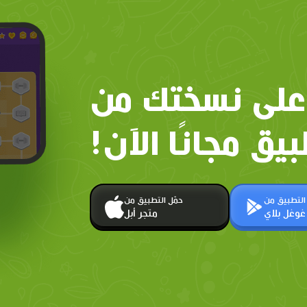
على نسختك من
بيق مجانًا الآن!
 التطبيق من
حمّل التطبيق من
غوغل بلاي
متجر أبل