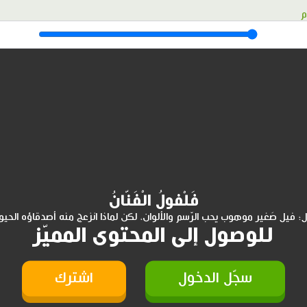
م
فَلْفولُ الْفَنّانُ
؛ فيل صَغير موهوب يحب الرّسم والألوان، لكن لماذا انزعج منه أصدقاؤه الحيوا
للوصول إلى المحتوى المميّز
سجّل الدخول
اشترك