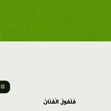
فَلْفولُ الْفَنّانُ