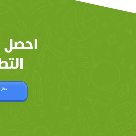
احصل 
التط
حمّل