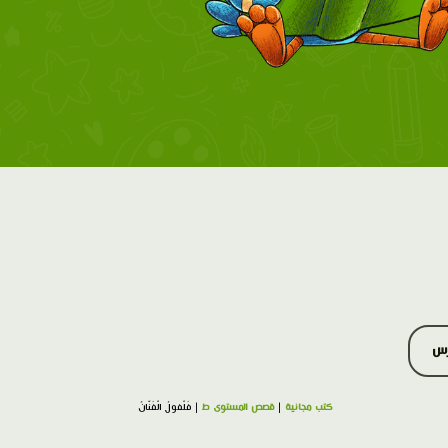
رس
كتب مجانية
|
قصص المستوى ط
| فَلْفولُ الْفَنّانُ