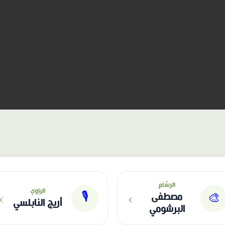
الرسّام
›
›
الراوي
🎙
🎨
مصطفى
أريج النابلسي
البرشومي