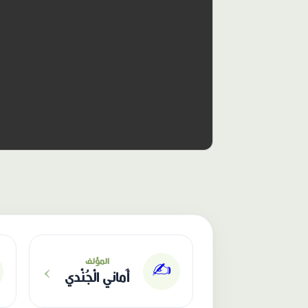
الناشر: دار عصافير
›
المؤلف
✍️
أَماني الْجُنْدي