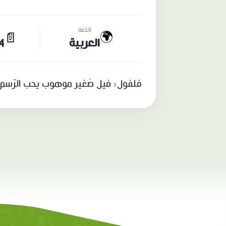
اللغة
🌍
📄
العربية
14 
فلفول؛ فيل صَغير موهوب يحب الرّسم وا