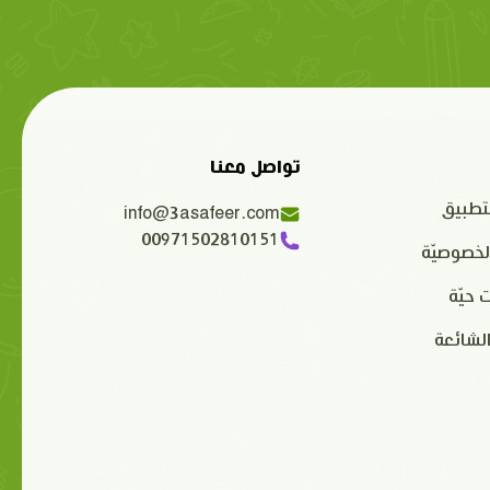
تواصل معنا
تطبيق
info@3asafeer.com
00971502810151
لخصوصيّة
 حيّة
الشائعة