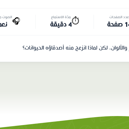
عدد الصفحات
مدّة الاستماع
الصوت مت
🎧
⏱️
صفحة
4 دقيقة
نعم
لألوان، لكن لماذا انزعج منه أصدقاؤه الحيوانات؟