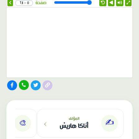
Speed
صفحة
0 - 13
الناشر: بيت الحكمة 2.0
›
المؤلف
✍️
🎨
أَناكا هاريسْ