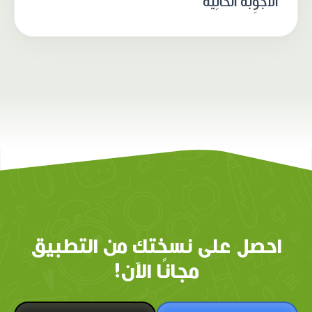
الْأَجْوِبَةُ الْحالِيَّةُ
احصل على نسختك من التطبيق
مجانًا الآن!