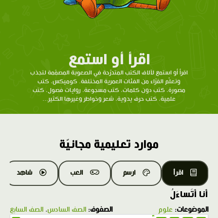
اقرأ أو استمع
اقرأ أو استمع لآلاف الكتب المتدرّحة في الصعوبة المصمّمة لتجذب
وتعلّم القرّاء من الفئات العمرية المختلفة. كوميكس، كتب
مصورة، كتب دون كلمات، كتب مسجوعة، روايات فصول، كتب
علمية، كتب حرف يدوية، شعر وخواطر وغيرها الكثير...
موارد تعليمية مجانيّة
اقرأ
ارسم
العب
شاهد
أَنا أَتَساءَلُ
الموضوعات:
علوم
الصفوف:
الصف السادس
،
الصف السابع
1.0X