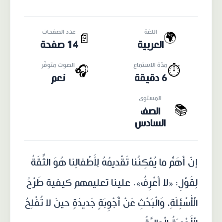
اللغة
عدد الصفحات
🌍
📄
العربية
14 صفحة
مدّة الاستماع
الصوت متوفّر
🎧
⏱️
6 دقيقة
نعم
المستوى
📚
الصف
السادس
إنّ أَهَمِّ ما يُمْكِنُنا تَقْديمُهُ لِأَطْفالِنا هُوَ الثِّقَةُ
لِقَوْلِ: «لا أَعْرِفُ». علينا تعليمهم كيفية طَرْحُ
الْأَسْئِلَةِ، وَالْبَحْثِ عَنْ أَجْوِبَةٍ جَديدَةٍ حينَ لا تُفْلِحُ