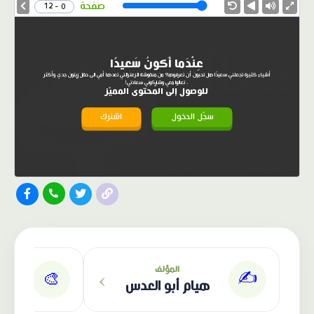
Speed
صفحة
0 - 12
عِنْدَما أَكونُ سَعيدًا
أشياء كثيرة تجعلني سعيدًا هل تحبون أن تعرفوها؟ من منقوشة الزعترالتي تعدها أمي الى حقل زيتون جدي وأكثر
، تعالوا معي وشاركوني سعادتي!
للوصول إلى المحتوى المميّز
سجّل الدخول
اشترك
الناشر: دار روائع مجدلاوي
›
المؤلف
✍️
🎨
هيام أبو العدس