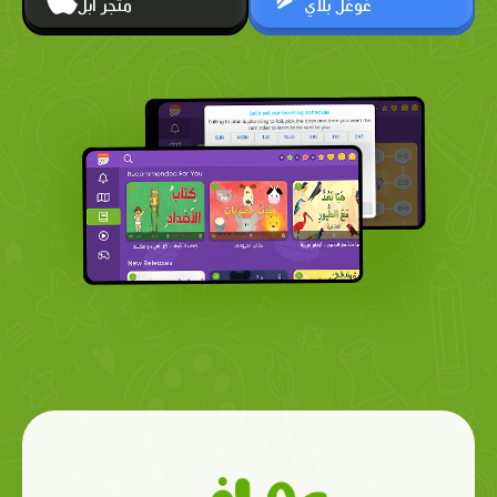
غوغل بلاي
متجر أبل