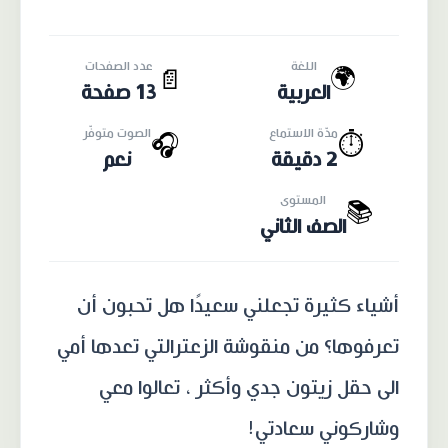
اللغة
عدد الصفحات
🌍
📄
العربية
13 صفحة
مدّة الاستماع
الصوت متوفّر
🎧
⏱️
2 دقيقة
نعم
المستوى
📚
الصف الثاني
أشياء كثيرة تجعلني سعيدًا هل تحبون أن
تعرفوها؟ من منقوشة الزعترالتي تعدها أمي
الى حقل زيتون جدي وأكثر ، تعالوا معي
وشاركوني سعادتي!