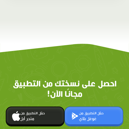
احصل على نسختك من التطبيق
مجانًا الآن!
حمّل التطبيق من
حمّل التطبيق من
غوغل بلاي
متجر أبل