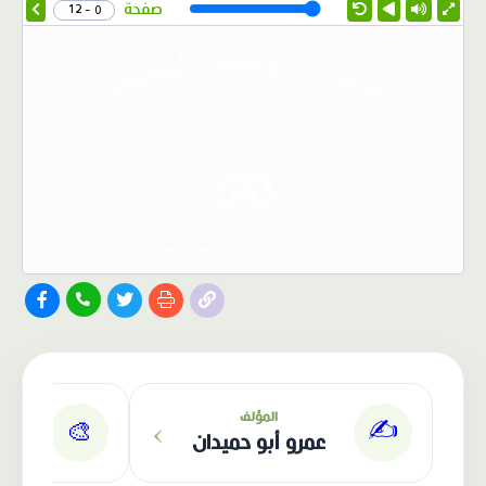
Speed
صفحة
0 - 12
الناشر: دار عصافير
›
المؤلف
✍️
🎨
عمرو أبو حميدان