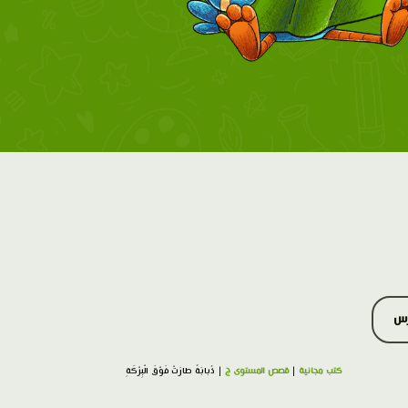
رس
كتب مجانية
|
قصص المستوى ج
| ذُبابَةٌ طارَتْ فَوْقَ الْبِرْكَةِ