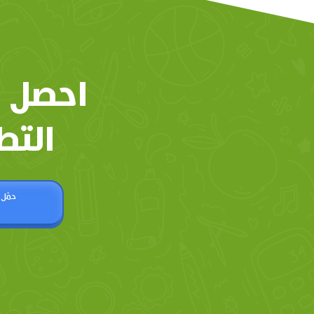
احصل 
التط
حمّل