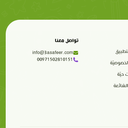
تواصل معنا
تطبيق
info@3asafeer.com
00971502810151
لخصوصيّة
 حيّة
الشائعة