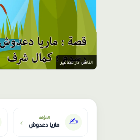
الناشر: دار عصافير
›
المؤلف
✍️
ماريا دعدوش