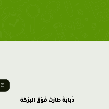
ذُبابَةٌ طارَتْ فَوْقَ الْبِرْكَةِ