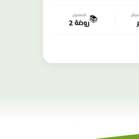
وفّر
المستوى
📚
روضة 2