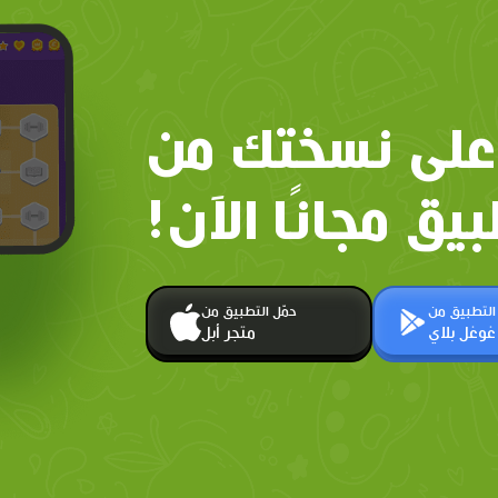
على نسختك من
بيق مجانًا الآن!
 التطبيق من
حمّل التطبيق من
غوغل بلاي
متجر أبل