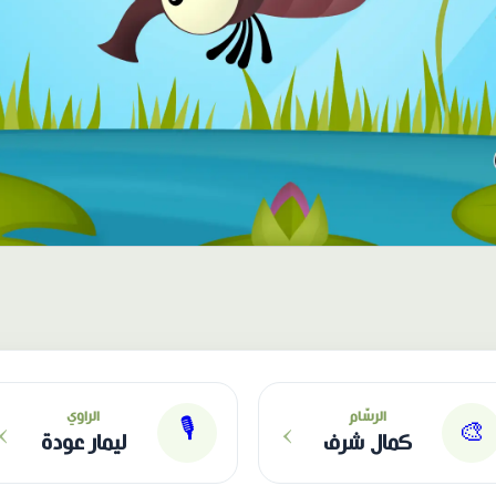
›
›
الرسّام
الراوي
🎙
🎨
كمال شرف
ليمار عودة