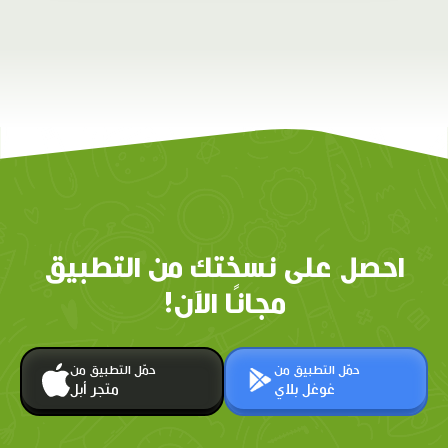
احصل على نسختك من التطبيق
مجانًا الآن!
حمّل التطبيق من
حمّل التطبيق من
غوغل بلاي
متجر أبل