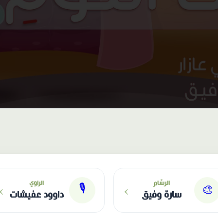
›
›
الرسّام
الراوي
🎙
🎨
سارة وفيق
داوود عفيشات