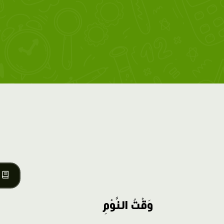
وَقْتُ النَّوْمِ