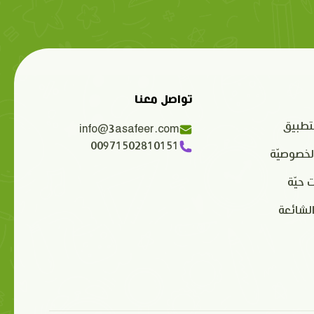
تواصل معنا
تطبيق
info@3asafeer.com
00971502810151
لخصوصيّة
 حيّة
الشائعة