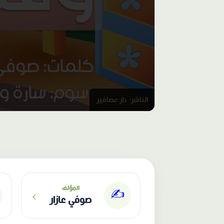
الناشر: دار عصافير
›
المؤلف
✍️
صوفي عازار