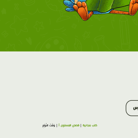
رس
كتب مجانية
|
قصص المستوى أ
| وَقْتُ النَّوْمِ