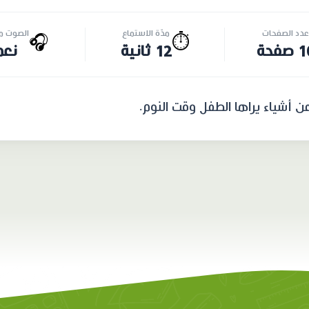
عدد الصفحات
مدّة الاستماع
الصوت مت
🎧
⏱️
صفحة
12 ثانية
نعم
ن أشياء يراها الطفل وقت النوم.