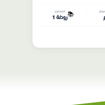
وفّر
المستوى
📚
روضة 1