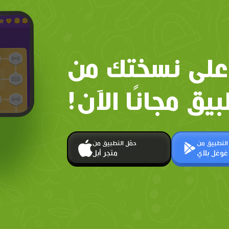
على نسختك من
بيق مجانًا الآن!
 التطبيق من
حمّل التطبيق من
غوغل بلاي
متجر أبل