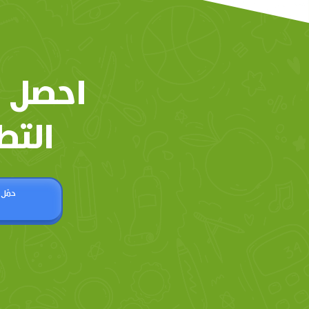
احصل 
التط
حمّل