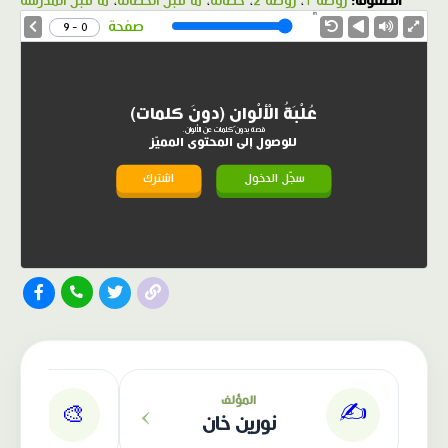
الصفوف:
روضة 1
،
روضة 2
،
حضانة
،
ما قبل الحضانة
،
ما قبل المدرسة
1.0X
Speed
صفحة
0 - 9
عُلْبَةُ الْألْوانِ (دونَ كلمات)
قصة بدون كلمات عن الألوان.
للوصول إلى المحتوى المميّز
سجّل الدخول
اشترك
الناشر: دار عصافير
›
المؤلف
✍️
🎨
نورين خان