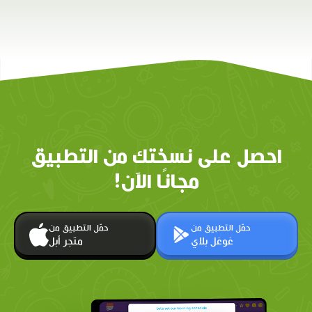
احصل على نسختك من التطبيق
مجانًا الآن!
حمّل التطبيق من
حمّل التطبيق من
غوغل بلاي
متجر أبل