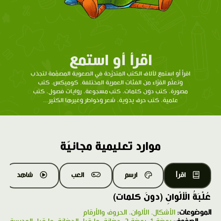
اقرأ أو استمع
اقرأ أو استمع لآلاف الكتب المتدرّحة في الصعوبة المصمّمة لتجذب
وتعلّم القرّاء من الفئات العمرية المختلفة. كوميكس، كتب
مصورة، كتب دون كلمات، كتب مسجوعة، روايات فصول، كتب
علمية، كتب حرف يدوية، شعر وخواطر وغيرها الكثير...
موارد تعليمية مجانيّة
اقرأ
ارسم
العب
شاهد
عُلْبَةُ الْألْوانِ (دونَ كلمات)
الموضوعات:
الأشكال، الألوان، الحروف والأرقام