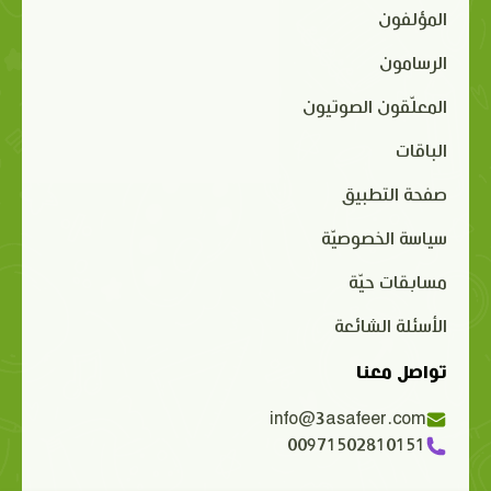
المؤلفون
الرسامون
المعلّقون الصوتيون
الباقات
صفحة التطبيق
سياسة الخصوصيّة
مسابقات حيّة
الأسئلة الشائعة
تواصل معنا
info@3asafeer.com
00971502810151