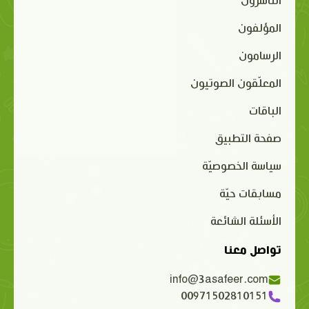
الناشرون
المؤلفون
الرسامون
المعلّقون الصوتيون
الباقات
صفحة التطبيق
سياسة الخصوصيّة
مسابقات حيّة
الأسئلة الشائعة
تواصل معنا
info@3asafeer.com
00971502810151