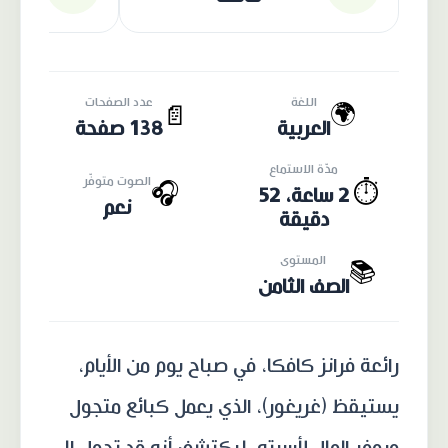
اللغة
عدد الصفحات
🌍
📄
العربية
138 صفحة
مدّة الاستماع
الصوت متوفّر
🎧
⏱️
2 ساعة، 52
نعم
دقيقة
المستوى
📚
الصف الثامن
رائعة فرانز كافكا، في صباح يوم من الأيام،
يستيقظ (غريغور)، الذي يعمل كبائع متجول
ويوفر المال لأسرته، ليكتشف أنه قد تحول إلى