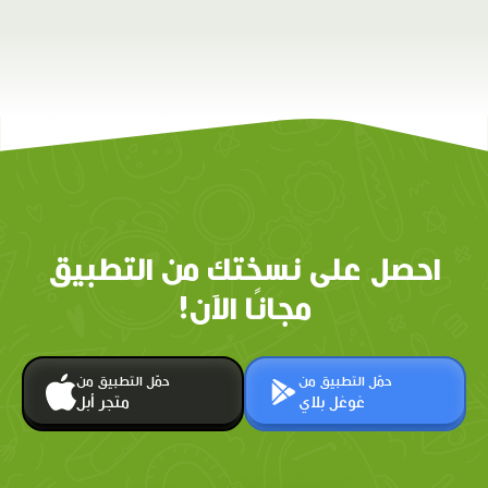
احصل على نسختك من التطبيق
مجانًا الآن!
حمّل التطبيق من
حمّل التطبيق من
غوغل بلاي
متجر أبل