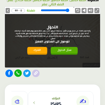
الصفوف:
الصف الثامن
،
الصف التاسع
،
الصف العاشر
،
الصف الحادي عشر
،
الصف الثاني عشر
1.0X
Speed
صفحة
0 - 69
التحوّل
رائعة فرانز كافكا، في صباح يوم من الأيام، يستيقظ (غريغور)، الذي يعمل كبائع متجول ويوفر المال لأسرته، ليكتشف
أنه قد تحول إلى صرصور كبير. عندما يكتشف الجميع الأمر، تبدأ حياة غريغور بالتساقط وتتدهور علاقته بأسرته
بينما يبقى هو عاجزًا ومحجوزًا في غرفته. لنعرف معًا ما سيحصل في هذه القصة الغرائبيّة التي تعتبر من روائع الأدب
العالمي.
للوصول إلى المحتوى المميّز
سجّل الدخول
اشترك
الناشر: دار عصافير
›
المؤلف
✍️
🎨
كافكا