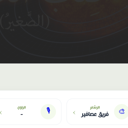
›
›
الرسّام
الراوي
🎙
🎨
فريق عصافير
-