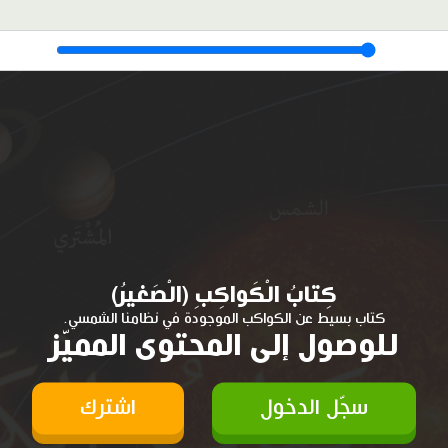
كِتابُ الْكَواكِبِ (الْصَغيرُ)
كتاب بسيط عن الكواكب الموجودة في نظامنا الشمسي.
للوصول إلى المحتوى المميّز
سجّل الدخول
اشترك