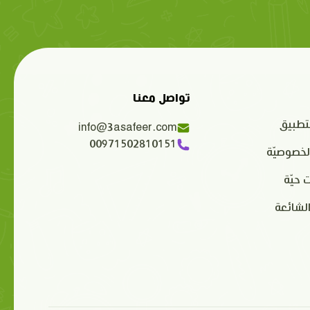
تواصل معنا
تطبيق
info@3asafeer.com
00971502810151
لخصوصيّة
 حيّة
الشائعة