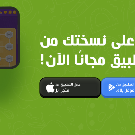
على نسختك من
بيق مجانًا الآن!
 التطبيق من
حمّل التطبيق من
غوغل بلاي
متجر أبل