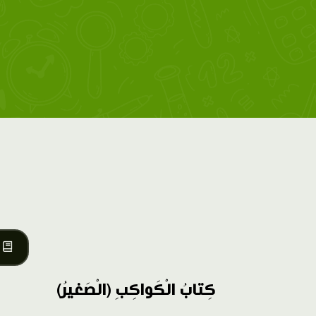
كِتابُ الْكَواكِبِ (الْصَغيرُ)