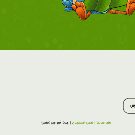
رس
كتب مجانية
|
قصص المستوى ج
| كِتابُ الْكَواكِبِ (الْصَغيرُ)