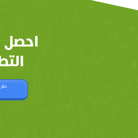
احصل 
التط
حمّل