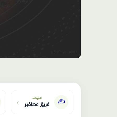
الناشر: دار عصافير
›
المؤلف
✍️
فريق عصافير