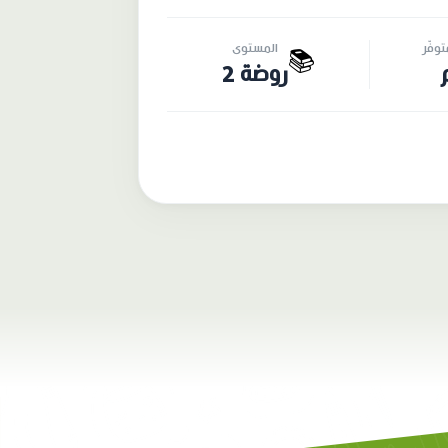
وفّر
المستوى
📚
روضة 2