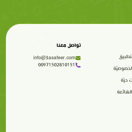
تواصل معنا
تطبيق
info@3asafeer.com
00971502810151
لخصوصيّة
 حيّة
الشائعة