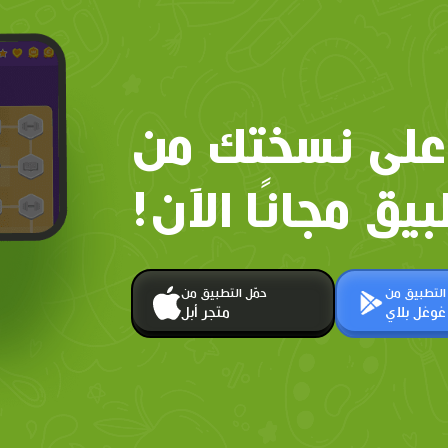
على نسختك من
بيق مجانًا الآن!
 التطبيق من
حمّل التطبيق من
غوغل بلاي
متجر أبل