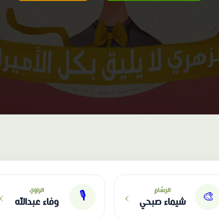
›
›
الرسّام
الراوي
🎙
🎨
شيماء صبحي
وفاء عبدالله