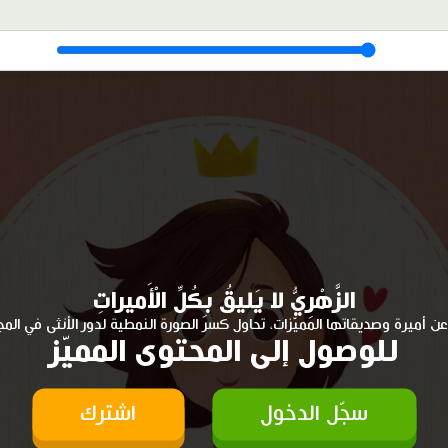
الزَّهْرِيُّ لا يَليقُ بِكُلِّ الْأَميراتِ
ن أميرة وصديقاتها المميّزات، تحاول كسر الصورة النمطية لدور الأنثى في المج
للوصول إلى المحتوى المميّز
سجّل الدخول
اشترك