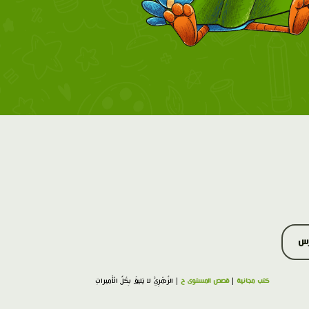
رس
كتب مجانية
|
قصص المستوى ح
| الزَّهْرِيُّ لا يَليقُ بِكُلِّ الْأَميراتِ