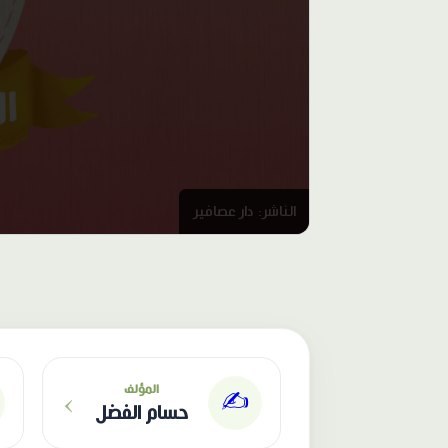
الناشر: دار عصافير
›
المؤلف
✍️
حسام الفضل