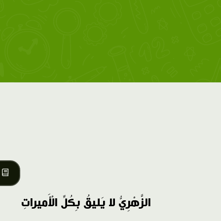
الزَّهْرِيُّ لا يَليقُ بِكُلِّ الْأَميراتِ