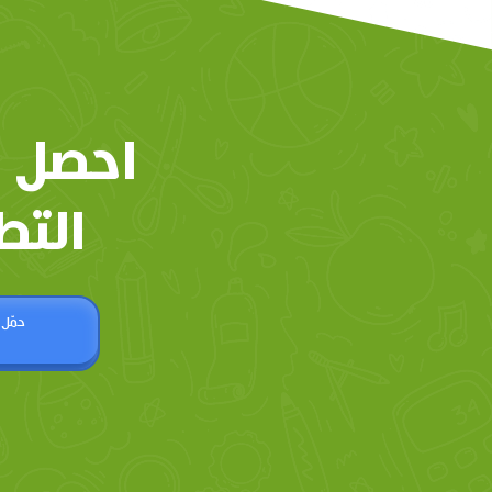
احصل 
التط
حمّل