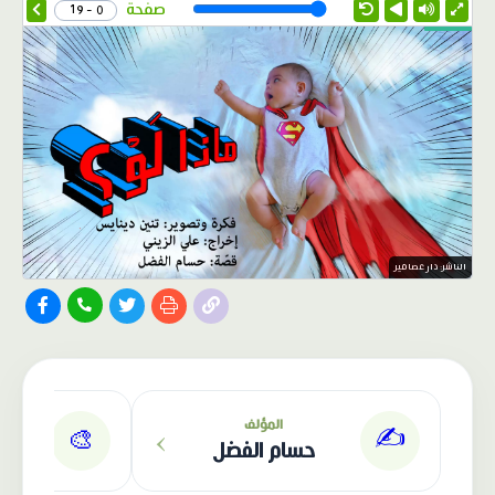
Speed
صفحة
0 - 19
الناشر: دار عصافير
›
المؤلف
✍️
🎨
حسام الفضل