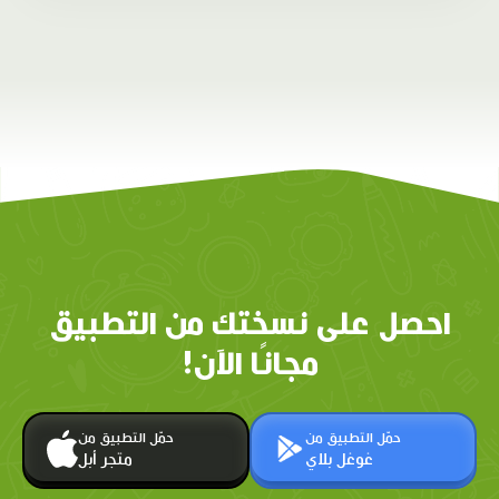
احصل على نسختك من التطبيق
مجانًا الآن!
حمّل التطبيق من
حمّل التطبيق من
غوغل بلاي
متجر أبل