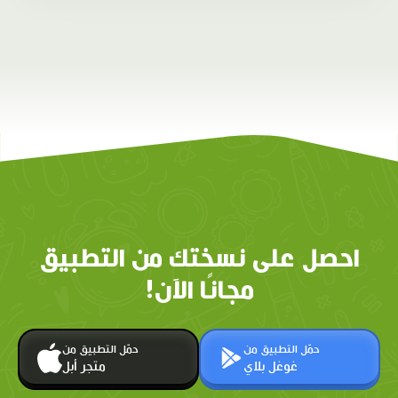
احصل على نسختك من التطبيق
مجانًا الآن!
حمّل التطبيق من
حمّل التطبيق من
غوغل بلاي
متجر أبل