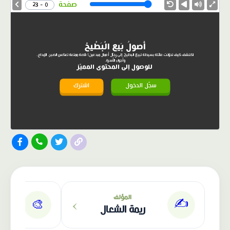
Speed
صفحة
0 - 23
أُصولُ بَيعِ الْبَطْيخِ
اكتشف كيف تحوّلت عائلة بسيطة تبيع البطيخ إلى رجال أعمال مبدعين! قصة ممتعة تعكس الصبر، الإبداع،
وأجواء الأسرة.
للوصول إلى المحتوى المميّز
سجّل الدخول
اشترك
الناشر: دار عصافير
›
المؤلف
✍️
🎨
ريمة الشعال