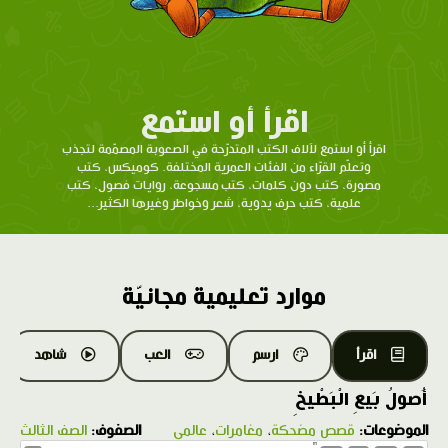
اقرأ أو استمع
اقرأ أو استمع لآلاف الكتب المتدرّحة في الصعوبة المصمّمة لتجذب
وتعلّم القرّاء من الفئات العمرية المختلفة. كوميكس، كتب
مصورة، كتب دون كلمات، كتب مسجوعة، روايات فصول، كتب
علمية، كتب حرف يدوية، شعر وخواطر وغيرها الكثير...
موارد تعليمية مجانيّة
اقرأ
ارسم
العب
شاهد
أُصولُ بَيعِ الْبَطْيخِ
الموضوعات:
قصص مضحكة
،
مغامرات
،
عالمي
الصفوف:
الصف الثالث
1.0X