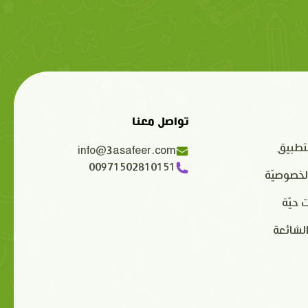
تواصل معنا
تطبيق
info@3asafeer.com
00971502810151
لخصوصيّة
 حيّة
الشائعة