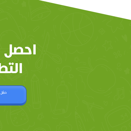
احصل 
التط
حمّل