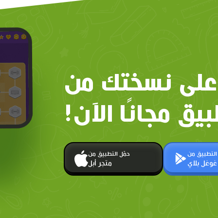
على نسختك من
بيق مجانًا الآن!
 التطبيق من
حمّل التطبيق من
غوغل بلاي
متجر أبل