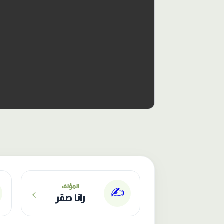
الناشر: دار عصافير
›
المؤلف
✍️
رانا صقر