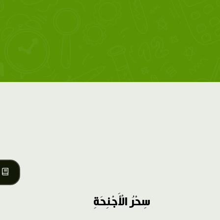
سِحْرُ الْأَجْنِحَةِ