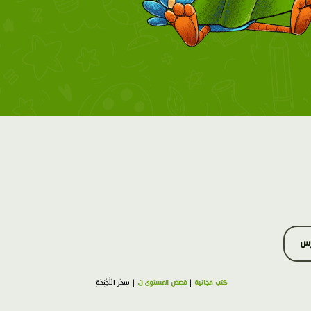
رس
كتب مجانية
|
قصص المستوى ن
| سِحْرُ الْأَجْنِحَةِ