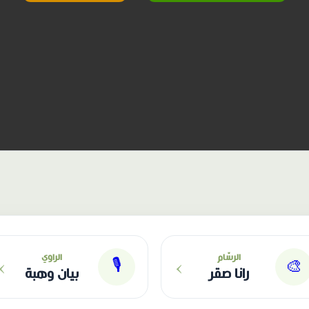
›
›
الرسّام
الراوي
🎙
🎨
رانا صقر
بيان وهبة