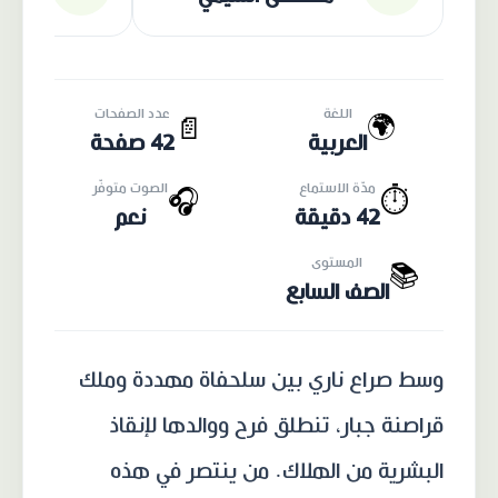
اللغة
عدد الصفحات
🌍
📄
العربية
42 صفحة
مدّة الاستماع
الصوت متوفّر
🎧
⏱️
42 دقيقة
نعم
المستوى
📚
الصف السابع
وسط صراع ناري بين سلحفاة مهددة وملك
قراصنة جبار، تنطلق فرح ووالدها لإنقاذ
البشرية من الهلاك. من ينتصر في هذه