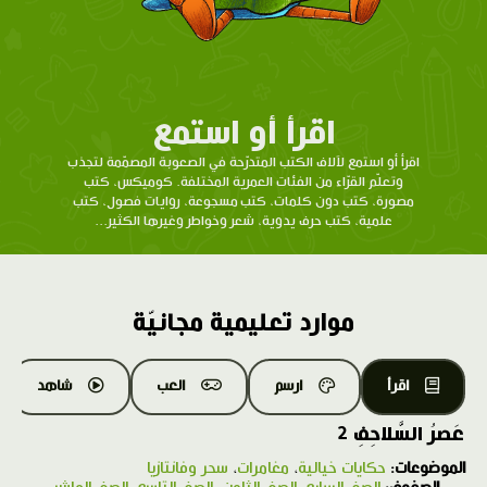
اقرأ أو استمع
اقرأ أو استمع لآلاف الكتب المتدرّحة في الصعوبة المصمّمة لتجذب
وتعلّم القرّاء من الفئات العمرية المختلفة. كوميكس، كتب
مصورة، كتب دون كلمات، كتب مسجوعة، روايات فصول، كتب
علمية، كتب حرف يدوية، شعر وخواطر وغيرها الكثير...
موارد تعليمية مجانيّة
اقرأ
ارسم
العب
شاهد
عَصرُ السَّلاحِفِ 2
الموضوعات:
حكايات خيالية
،
مغامرات
،
سحر وفانتازيا