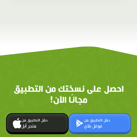
احصل على نسختك من التطبيق
مجانًا الآن!
حمّل التطبيق من
حمّل التطبيق من
غوغل بلاي
متجر أبل