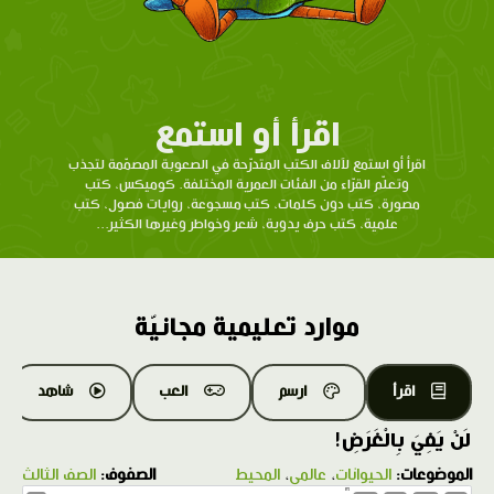
اقرأ أو استمع
اقرأ أو استمع لآلاف الكتب المتدرّحة في الصعوبة المصمّمة لتجذب
وتعلّم القرّاء من الفئات العمرية المختلفة. كوميكس، كتب
مصورة، كتب دون كلمات، كتب مسجوعة، روايات فصول، كتب
علمية، كتب حرف يدوية، شعر وخواطر وغيرها الكثير...
موارد تعليمية مجانيّة
اقرأ
ارسم
العب
شاهد
لَنْ يَفِيَ بِالْغَرَضِ!
الموضوعات:
الحيوانات
،
عالمي
،
المحيط
الصفوف:
الصف الثالث
1.0X