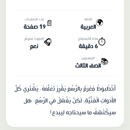
اللغة
عدد الصفحات
🌍
📄
العربية
19 صفحة
مدّة الاستماع
الصوت متوفّر
🎧
⏱️
6 دقيقة
نعم
المستوى
📚
الصف الثالث
أُخْطُبوطٌ مُغَرَمٌ بِالرَّسْمِ يَقْرِرُ تَعَلُّمَهُ. يَشْتَرِي كُلَّ
الأَدَواتِ الْفَنِّيَّةِ، لَكِنْ يَفْشَلُ في الرَّسْمِ. هل
سيَكْتَشِفُ ما سيحتاجه لِيبدع!