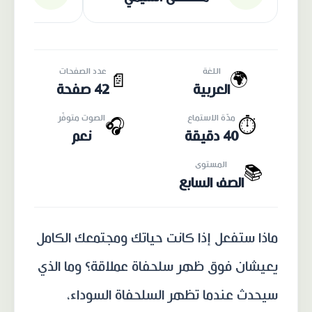
اللغة
عدد الصفحات
🌍
📄
العربية
42 صفحة
مدّة الاستماع
الصوت متوفّر
🎧
⏱️
40 دقيقة
نعم
المستوى
📚
الصف السابع
ماذا ستفعل إذا كانت حياتك ومجتمعك الكامل
يعيشان فوق ظهر سلحفاة عملاقة؟ وما الذي
سيحدث عندما تظهر السلحفاة السوداء،