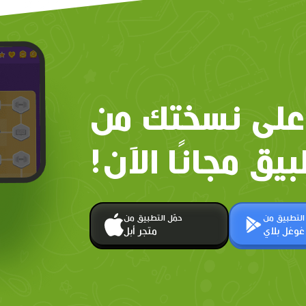
على نسختك من
بيق مجانًا الآن!
 التطبيق من
حمّل التطبيق من
غوغل بلاي
متجر أبل