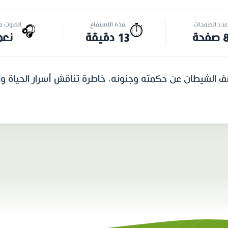
عدد الصفحات
مدّة الاستماع
الصوت مت
🎧
⏱️
 صفحة
13 دقيقة
نعم
شف الشيطان عن حكمته وجنونه. خاطرة تناقش أسرار الحياة و