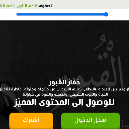
الصفوف:
الصف الثامن
،
الصف الت
حَفّارُ الْقُبورِ
ر مُثير بين العبد والشيطان، كشف الشيطان عن حكمته وجنونه. خاطرة تناقش 
الحياة والموت الحقيقي، والضعف والقوة في خياراتنا!
للوصول إلى المحتوى المميّز
سجّل الدخول
اشترك