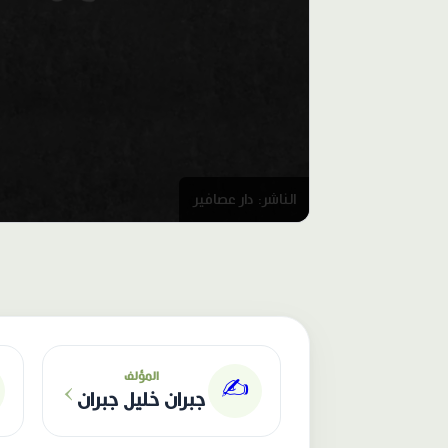
الناشر: دار عصافير
›
المؤلف
✍️
جبران خليل جبران