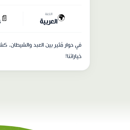
اللغة
🌍
📄
العربية
8
في حوار مُثير بين العبد والشيطان، ك
خياراتنا!