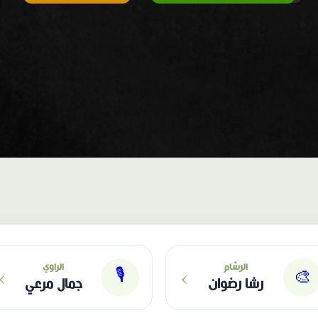
›
›
الرسّام
الراوي
🎙
🎨
رشا رضوان
جمال مرعي