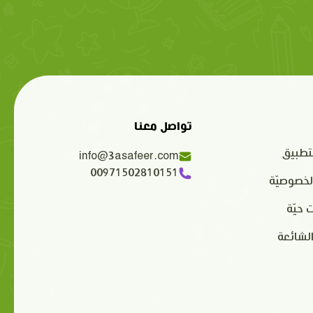
تواصل معنا
تطبيق
info@3asafeer.com
00971502810151
لخصوصيّة
 حيّة
الشائعة