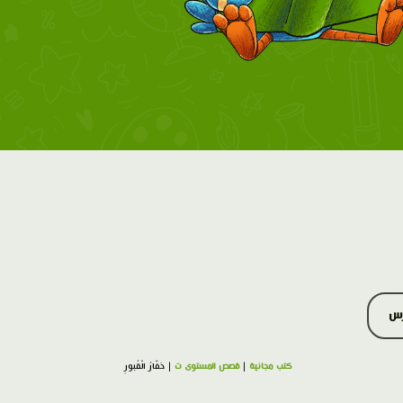
رس
كتب مجانية
|
قصص المستوى ت
| حَفّارُ الْقُبورِ