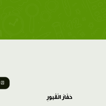
حَفّارُ الْقُبورِ