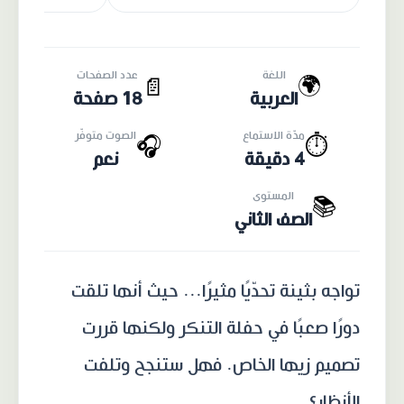
اللغة
عدد الصفحات
🌍
📄
العربية
18 صفحة
مدّة الاستماع
الصوت متوفّر
🎧
⏱️
4 دقيقة
نعم
المستوى
📚
الصف الثاني
تواجه بثينة تحدّيًا مثيرًا... حيث أنها تلقت
دورًا صعبًا في حفلة التنكر ولكنها قررت
تصميم زيها الخاص. فهل ستنجح وتلفت
الأنظار؟