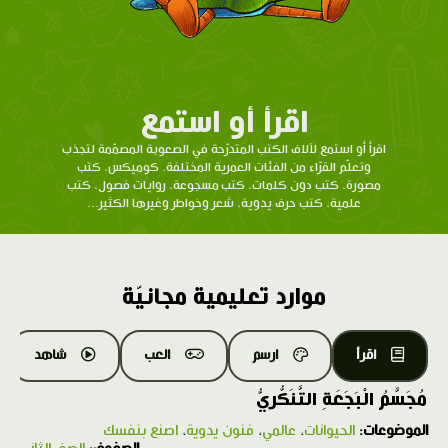
اقرأ أو استمع
اقرأ أو استمع لآلاف الكتب المتدرّحة في الصعوبة المصمّمة لتجذب
وتعلّم القرّاء من الفئات العمرية المختلفة. كوميكس، كتب
مصورة، كتب دون كلمات، كتب مسجوعة، روايات فصول، كتب
علمية، كتب حرف يدوية، شعر وخواطر وغيرها الكثير...
موارد تعليمية مجانيّة
اقرأ
ارسم
العب
شاهد
مُجَسَّمُ الْبَجَعَةِ التَّنَكُّريُّ
الموضوعات:
الحيوانات
،
عالمي
،
فنون يدوية
،
اصنع بنفسك