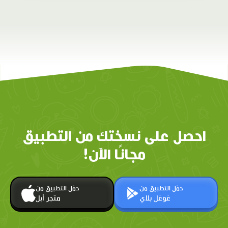
احصل على نسختك من التطبيق
مجانًا الآن!
حمّل التطبيق من
حمّل التطبيق من
غوغل بلاي
متجر أبل