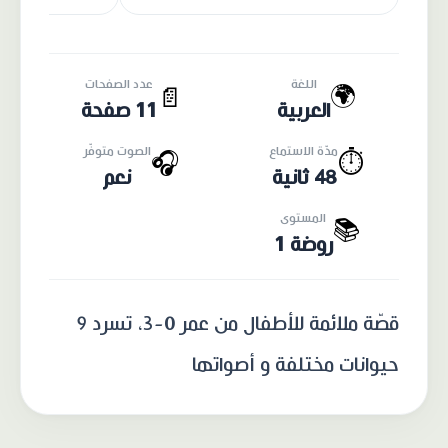
اللغة
عدد الصفحات
🌍
📄
العربية
11 صفحة
مدّة الاستماع
الصوت متوفّر
🎧
⏱️
48 ثانية
نعم
المستوى
📚
روضة 1
قصّة ملائمة للأطفال من عمر 0-3، تسرد 9
حيوانات مختلفة و أصواتها