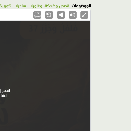
الموضوعات:
قصص مضحكة
،
مغامرات
،
ساحرات
،
كومي
1.0X
Speed
انضم إ
الشا