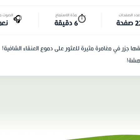
عدد الصفحات
مدّة الاستماع
الصوت مت
🎧
⏱️
صفحة
6 دقيقة
نعم
ا جزر في مغامرة مثيرة للعثور على دموع العنقاء الشافية! 
دهشة!