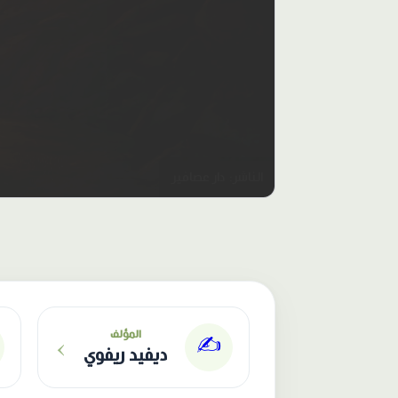
الناشر: دار عصافير
›
المؤلف
✍️
ديفيد ريفوي