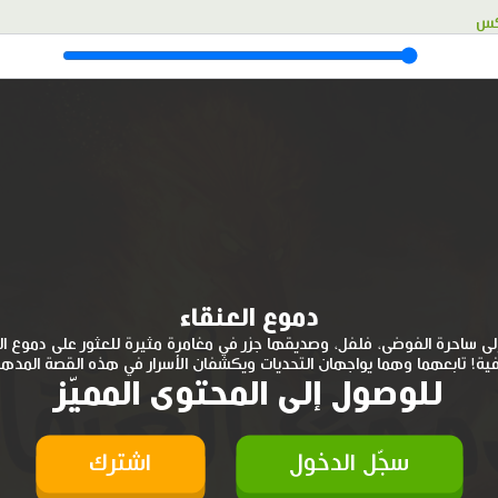
كس
دموع العنقاء
لى ساحرة الفوضى، فلفل، وصديقها جزر في مغامرة مثيرة للعثور على دموع ال
فية! تابعهما وهما يواجهان التحديات ويكشفان الأسرار في هذه القصة المده
للوصول إلى المحتوى المميّز
سجّل الدخول
اشترك