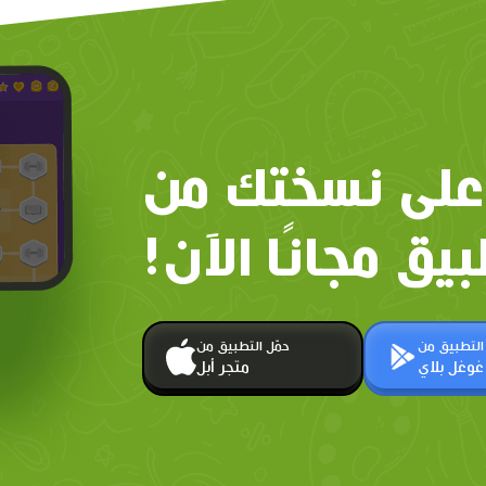
على نسختك من
بيق مجانًا الآن!
 التطبيق من
حمّل التطبيق من
غوغل بلاي
متجر أبل