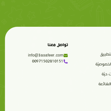
تواصل معنا
تطبيق
info@3asafeer.com
00971502810151
لخصوصيّة
 حيّة
الشائعة