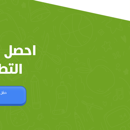
احصل 
التط
حمّل