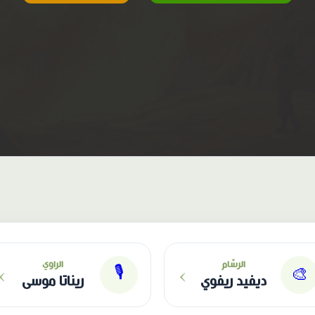
›
›
الرسّام
الراوي
🎙
🎨
ديفيد ريفوي
ريناتا موسى