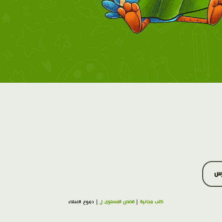
رس
كتب مجانية
|
قصص المستوى ل
| دموع العنقاء