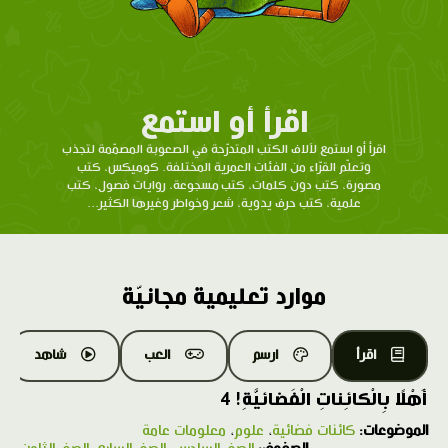
اقرأ أو استمع
اقرأ أو استمع لآلاف الكتب المتدرّحة في الصعوبة المصمّمة لتجذب
وتعلّم القرّاء من الفئات العمرية المختلفة. كوميكس، كتب
مصورة، كتب دون كلمات، كتب مسجوعة، روايات فصول، كتب
علمية، كتب حرف يدوية، شعر وخواطر وغيرها الكثير...
موارد تعليمية مجانيّة
اقرأ
ارسم
العب
شاهد
أَهْلًا بِالْكائِناتِ الْفَضائيَّةِ! 4
الموضوعات:
كائنات فضائية
،
علوم
،
معلومات عامة