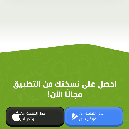
احصل على نسختك من التطبيق
مجانًا الآن!
حمّل التطبيق من
حمّل التطبيق من
غوغل بلاي
متجر أبل