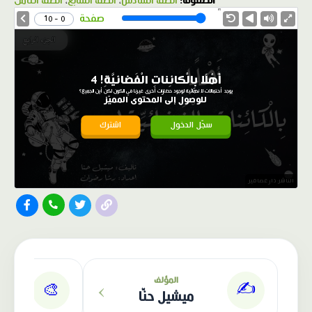
الصفوف:
الصف السادس
،
الصف السابع
،
الصف الثامن
1.0X
Speed
صفحة
0 - 10
أَهْلًا بِالْكائِناتِ الْفَضائيَّةِ! 4
يوجد أحتمالات لا نهائية لوجود حضارات أخرى غيرنا في الكون لكن أين الجميع؟
للوصول إلى المحتوى المميّز
سجّل الدخول
اشترك
الناشر: دار عصافير
›
المؤلف
✍️
🎨
ميشيل حنّا