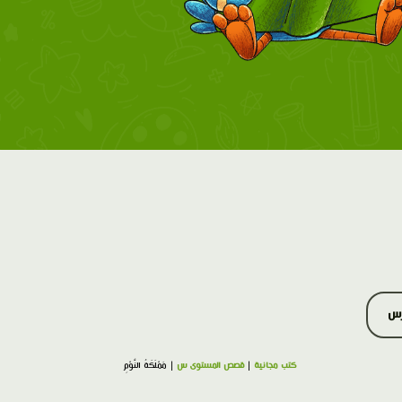
رس
كتب مجانية
|
قصص المستوى س
| مَمْلَكَةُ النَّوْمِ