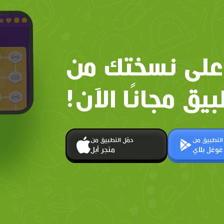
على نسختك من
بيق مجانًا الآن!
 التطبيق من
حمّل التطبيق من
غوغل بلاي
متجر أبل