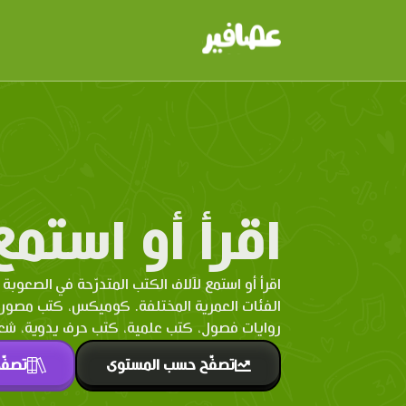
اقرأ أو استمع
اقرأ أو استمع لآلاف الكتب المتدرّحة في الصعوبة 
الفئات العمرية المختلفة. كوميكس، كتب مصو
روايات فصول، كتب علمية، كتب حرف يدوية، شعر 
تصفّح حسب المستوى
تصفّ