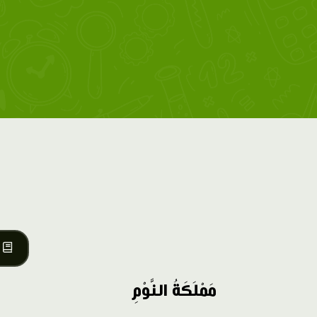
مَمْلَكَةُ النَّوْمِ