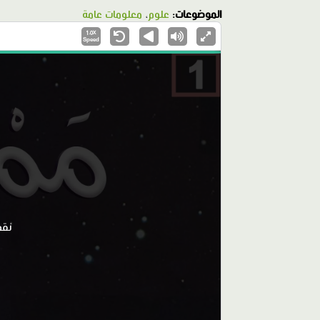
الموضوعات:
علوم
،
معلومات عامة
1.0X
Speed
نقض