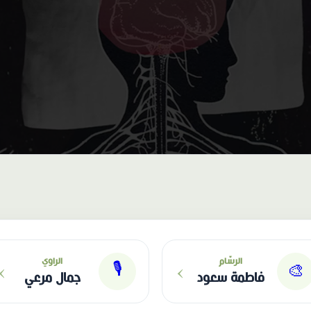
›
›
الرسّام
الراوي
🎙
🎨
فاطمة سعود
جمال مرعي