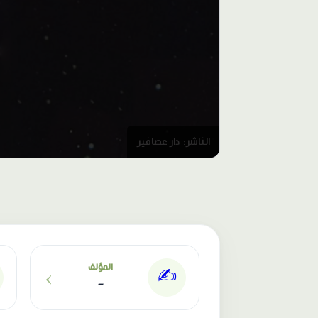
الناشر: دار عصافير
›
المؤلف
✍️
-