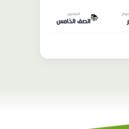
وفّر
المستوى
📚
الصف الخامس