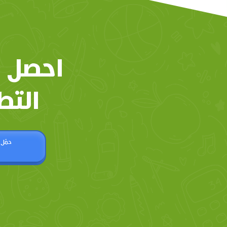
احصل 
التط
حمّل