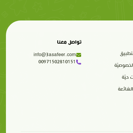
تواصل معنا
تطبيق
info@3asafeer.com
00971502810151
لخصوصيّة
 حيّة
الشائعة