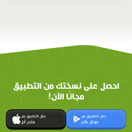
احصل على نسختك من التطبيق
مجانًا الآن!
حمّل التطبيق من
حمّل التطبيق من
غوغل بلاي
متجر أبل