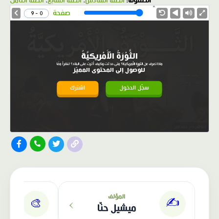
الصفوف:
الصف السادس
،
الصف السابع
،
الصف الثامن
1.0X
Speed
صفحة
0 - 9
الثَّوْرَةُ الْأَمْريكيَّةُ
ماذا تعرف عن الثورة الأمريكية؟ متى حدثت وكيف أثرت على البلاد؟ لنقرأ معًا
للوصول إلى المحتوى المميّز
سجّل الدخول
اشترك
الناشر: دار عصافير
›
المؤلف
✍️
🎨
ميشيل حنّا