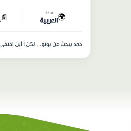
اللغة
🌍
📄
العربية
6
حمد يبحث عن بوتو... لكن! أين اختفى ب