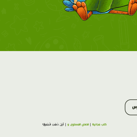
رس
كتب مجانية
|
قصص المستوى و
| أَيْنَ ذَهَبَ الْـجَميعُ؟