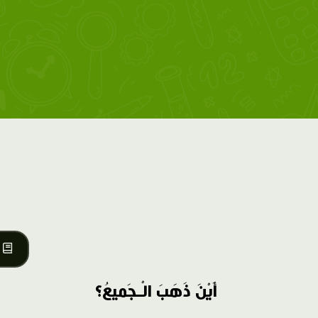
أَيْنَ ذَهَبَ الْـجَميعُ؟