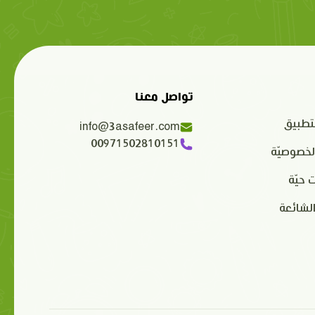
تواصل معنا
تطبيق
info@3asafeer.com
00971502810151
لخصوصيّة
 حيّة
الشائعة