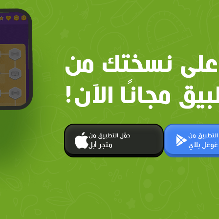
على نسختك من
بيق مجانًا الآن!
 التطبيق من
حمّل التطبيق من
غوغل بلاي
متجر أبل