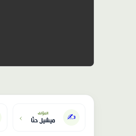
الناشر: دار عصافير
›
المؤلف
✍️
ميشيل حنّا