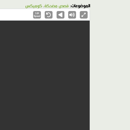
الموضوعات:
قصص مضحكة
،
كوميكس
1.0X
Speed