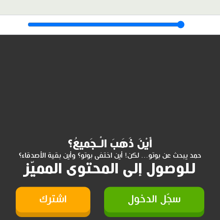
أَيْنَ ذَهَبَ الْـجَميعُ؟
حمد يبحث عن بوتو... لكن! أين اختفى بوتو؟ وأين بقية الأصدقاء؟
للوصول إلى المحتوى المميّز
سجّل الدخول
اشترك