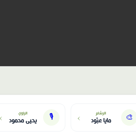
›
›
الرسّام
الراوي
🎙
🎨
مايا عبّود
يحيى محمود