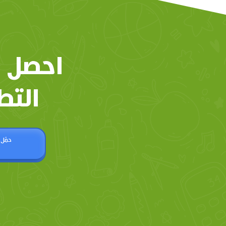
احصل 
التط
حمّل