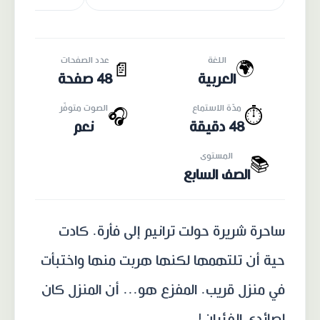
اللغة
عدد الصفحات
🌍
📄
العربية
48 صفحة
مدّة الاستماع
الصوت متوفّر
🎧
⏱️
48 دقيقة
نعم
المستوى
📚
الصف السابع
ساحرة شريرة حولت ترانيم إلى فأرة. كادت
حية أن تلتهمها لكنها هربت منها واختبأت
في منزل قريب. المفزع هو... أن المنزل كان
لصائدي الفئران!