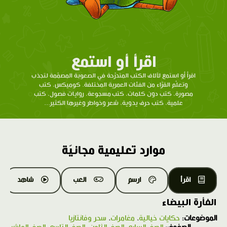
اقرأ أو استمع
اقرأ أو استمع لآلاف الكتب المتدرّحة في الصعوبة المصمّمة لتجذب
وتعلّم القرّاء من الفئات العمرية المختلفة. كوميكس، كتب
مصورة، كتب دون كلمات، كتب مسجوعة، روايات فصول، كتب
علمية، كتب حرف يدوية، شعر وخواطر وغيرها الكثير...
موارد تعليمية مجانيّة
اقرأ
ارسم
العب
شاهد
الفأرة البيضاء
الموضوعات:
حكايات خيالية
،
مغامرات
،
سحر وفانتازيا