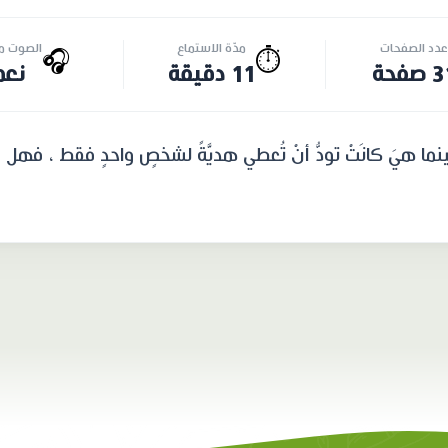
عدد الصفحات
مدّة الاستماع
الصوت مت
🎧
⏱️
صفحة
11 دقيقة
نعم
نما هيَ كانَتْ تودُّ أنْ تُعطي هديَّةً لشخصٍ واحدٍ فقط ، فهل إهد