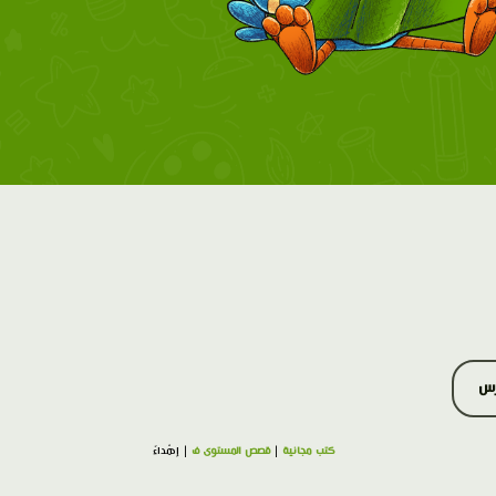
رس
كتب مجانية
|
قصص المستوى ف
| إِهْداءٌ