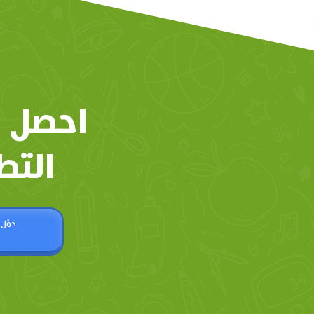
احصل 
التط
حمّل