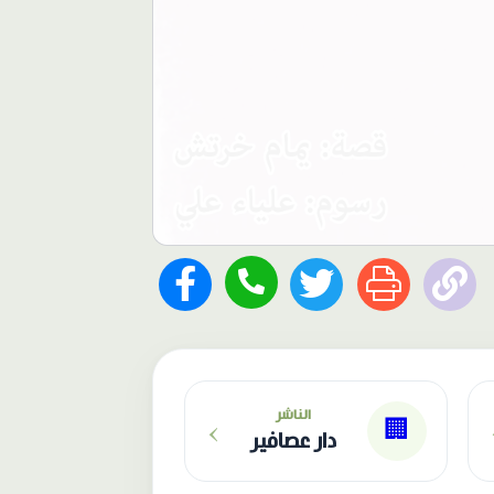
›
الناشر
🏢
دار عصافير