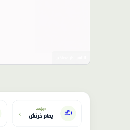
الناشر: دار عصافير
›
المؤلف
✍️
يمام خرتش