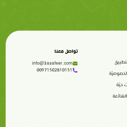
تواصل معنا
تطبيق
info@3asafeer.com
00971502810151
لخصوصيّة
 حيّة
الشائعة