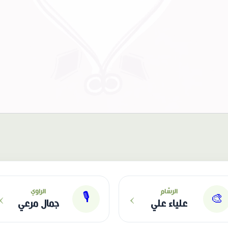
›
›
الرسّام
الراوي
🎙
🎨
علياء علي
جمال مرعي