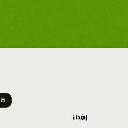
إِهْداءٌ