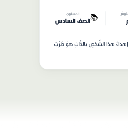
وفّر
المستوى
📚
الصف السادس
اءُ هذا الشَّخصِ بالذَّاتِ هوَ ضَرْبٌ