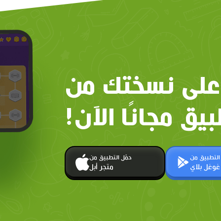
على نسختك من
بيق مجانًا الآن!
 التطبيق من
حمّل التطبيق من
غوغل بلاي
متجر أبل