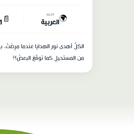
اللغة
🌍
📄
العربية
31 
الكلُّ أهدى نور الهدايا عندما مرِضَتْ، بي
من المستحيلِ كما توقّعَ البعضُ؟!