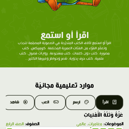
اقرأ أو استمع
اقرأ أو استمع لآلاف الكتب المتدرّحة في الصعوبة المصمّمة لتجذب
وتعلّم القرّاء من الفئات العمرية المختلفة. كوميكس، كتب
مصورة، كتب دون كلمات، كتب مسجوعة، روايات فصول، كتب
علمية، كتب حرف يدوية، شعر وخواطر وغيرها الكثير...
موارد تعليمية مجانيّة
اقرأ
ارسم
العب
شاهد
عَزَّةُ وَتَلَّةُ الْأُمْنِياتِ
الموضوعات:
مغامرات
،
عالمي
الصفوف:
الصف الرابع
1.0X