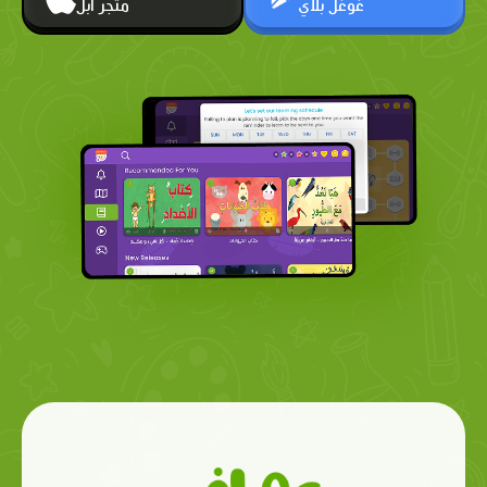
غوغل بلاي
متجر أبل