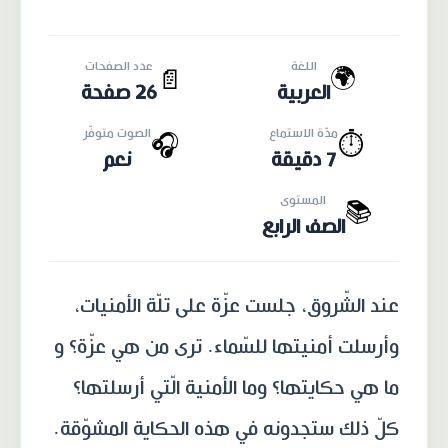
اللغة
عدد الصفحات
🌍
📄
العربية
26 صفحة
مدّة الاستماع
الصوت متوفّر
🎧
⏱️
7 دقيقة
نعم
المستوى
📚
الصف الرابع
عند الشّروق، جلست عزّة على تلّة الأمنيات،
وأرسلت أمنيتها للسّماء. ترى من هي عزّة؟ و
ما هي حكايتها؟ وما الأمنية الّتي أرسلتها؟
كلّ ذلك ستجدونه في هذه الحكاية المشوّقة.