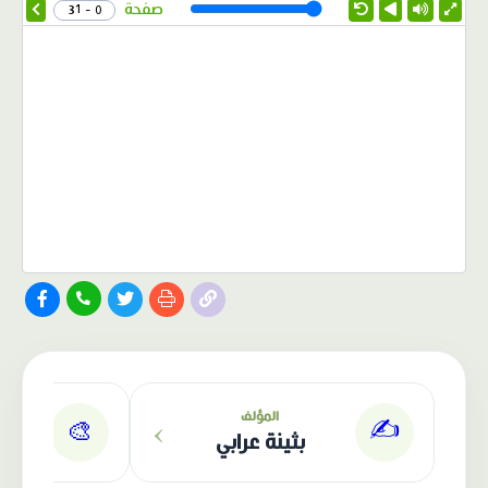
Speed
صفحة
0 - 31
الناشر: دار عصافير
›
المؤلف
✍️
🎨
بثينة عرابي