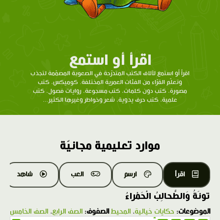
اقرأ أو استمع
اقرأ أو استمع لآلاف الكتب المتدرّحة في الصعوبة المصمّمة لتجذب
وتعلّم القرّاء من الفئات العمرية المختلفة. كوميكس، كتب
مصورة، كتب دون كلمات، كتب مسجوعة، روايات فصول، كتب
علمية، كتب حرف يدوية، شعر وخواطر وغيرها الكثير...
موارد تعليمية مجانيّة
اقرأ
ارسم
العب
شاهد
تونَةُ وَالطَّحالِبُ الْحَمْراءُ
الموضوعات:
حكايات خيالية
،
المحيط
الصفوف:
الصف الرابع
،
الصف الخامس
1.0X