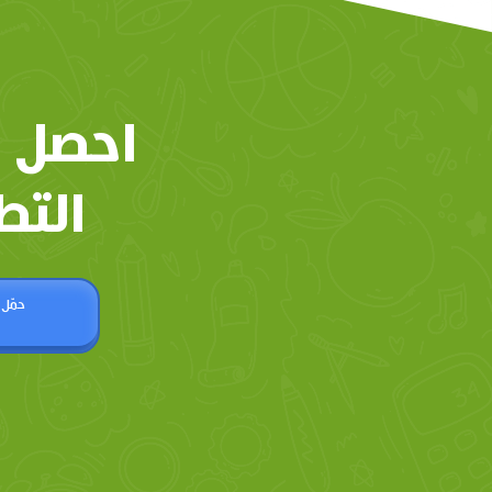
احصل 
التط
حمّل