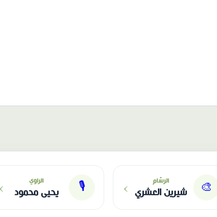
›
›
الرسّام
الراوي
🎙
🎨
شيرين العشري
يحيى محمود