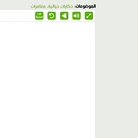
الموضوعات:
حكايات خيالية
،
مغامرات
1.0X
Speed