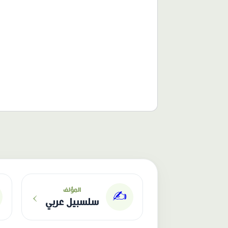
الناشر: دار عصافير
›
المؤلف
✍️
سلسبيل عربي