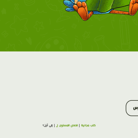
رس
كتب مجانية
|
قصص المستوى ل
| إِلى أَيْنَ؟