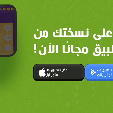
على نسختك من
بيق مجانًا الآن!
 التطبيق من
حمّل التطبيق من
غوغل بلاي
متجر أبل