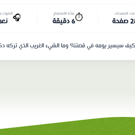
عدد الصفحات
مدّة الاستماع
الصوت مت
🎧
⏱️
صفحة
6 دقيقة
نعم
فكيف سيسير يومه في قصتنا؟ وما الشيء الغريب الذي تركه دك