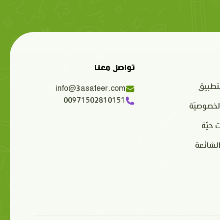
تواصل معنا
تطبيق
info@3asafeer.com
00971502810151
لخصوصيّة
 حيّة
الشائعة