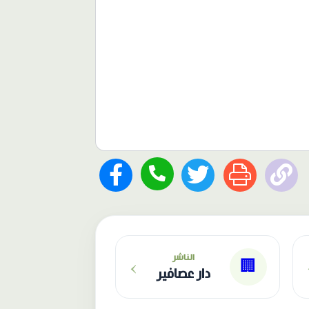
›
الناشر
🏢
دار عصافير