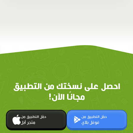
احصل على نسختك من التطبيق
مجانًا الآن!
حمّل التطبيق من
حمّل التطبيق من
غوغل بلاي
متجر أبل