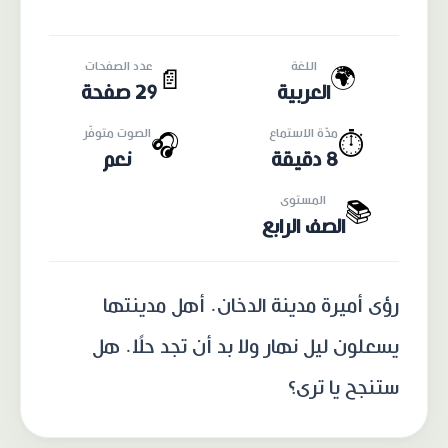
اللغة
عدد الصفحات
🌍
📄
العربية
29 صفحة
مدّة الاستماع
الصوت متوفّر
🎧
⏱️
8 دقيقة
نعم
المستوى
📚
الصف الرابع
رؤى أميرة مدينة الدخان. أهل مدينتها
يسعلون ليل نهار ولا بد أن تجد حلًا. هل
ستنجح يا ترى؟