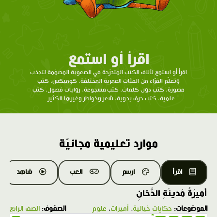
اقرأ أو استمع
اقرأ أو استمع لآلاف الكتب المتدرّحة في الصعوبة المصمّمة لتجذب
وتعلّم القرّاء من الفئات العمرية المختلفة. كوميكس، كتب
مصورة، كتب دون كلمات، كتب مسجوعة، روايات فصول، كتب
علمية، كتب حرف يدوية، شعر وخواطر وغيرها الكثير...
موارد تعليمية مجانيّة
اقرأ
ارسم
العب
شاهد
أَميرَةُ مَدينَةِ الدُّخانِ
الموضوعات:
حكايات خيالية
،
أميرات
،
علوم
الصفوف:
الصف الرابع
1.0X