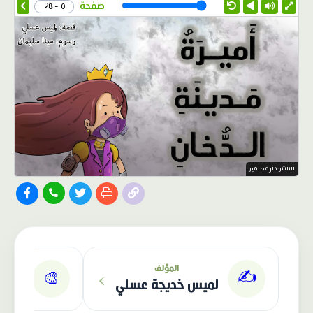
Speed
صفحة
0 - 28
الناشر: دار عصافير
›
المؤلف
✍️
🎨
لميس خديجة عسلي
م