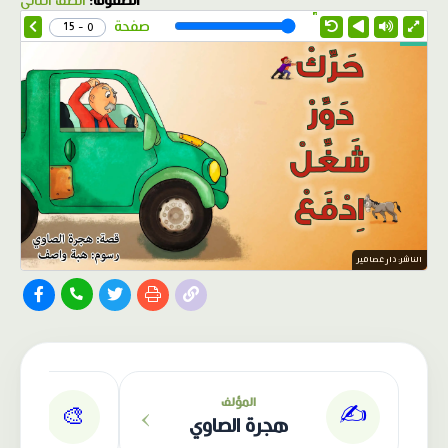
الصفوف:
الصف الثاني
1.0X
Speed
صفحة
0 - 15
الناشر: دار عصافير
›
المؤلف
✍️
🎨
هجرة الصاوي