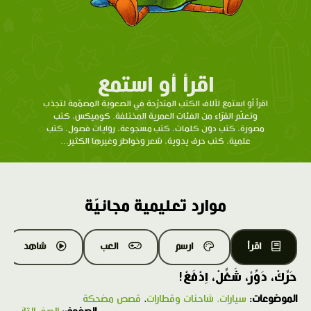
اقرأ أو استمع
اقرأ أو استمع لآلاف الكتب المتدرّحة في الصعوبة المصمّمة لتجذب
وتعلّم القرّاء من الفئات العمرية المختلفة. كوميكس، كتب
مصورة، كتب دون كلمات، كتب مسجوعة، روايات فصول، كتب
علمية، كتب حرف يدوية، شعر وخواطر وغيرها الكثير...
موارد تعليمية مجانيّة
اقرأ
ارسم
العب
شاهد
حَرِّكْ، دَوِّرْ، شَغِّلْ، اِدْفَعْ!
الموضوعات:
سيارات، شاحنات وقطارات
،
قصص مضحكة