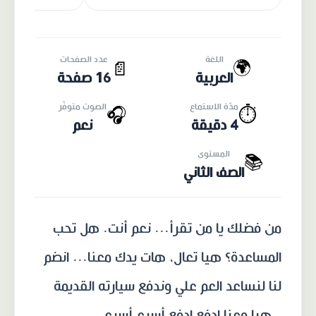
اللغة
عدد الصفحات
🌍
📄
العربية
16 صفحة
مدّة الاستماع
الصوت متوفّر
🎧
⏱️
4 دقيقة
نعم
المستوى
📚
الصف الثاني
من فضلك يا من تقرأ... نعم أنت. هل تحب
المساعدة؟ هيا تعال، هات يدك معنا... انضم
لنا لنساعد العم علي وندفع سيارته القديمة
..هيا معنا ادفع ادفع أسرع أسرع...