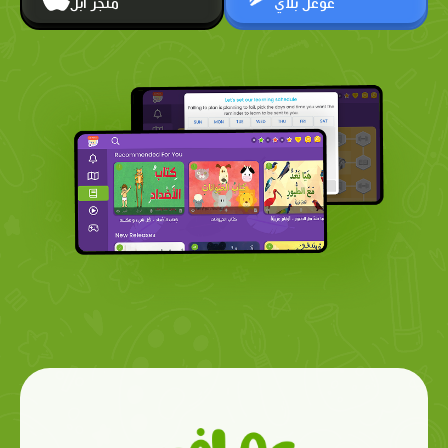
غوغل بلاي
متجر أبل