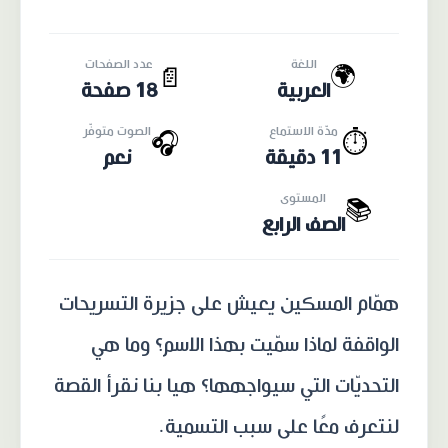
اللغة
عدد الصفحات
🌍
📄
العربية
18 صفحة
مدّة الاستماع
الصوت متوفّر
🎧
⏱️
11 دقيقة
نعم
المستوى
📚
الصف الرابع
همّام المسكين يعيش على جزيرة التسريحات
الواقفة لماذا سمّيت بهذا الاسم؟ وما هي
التحديّات التي سيواجهها؟ هيا بنا نقرأ القصة
لنتعرف معًا على سبب التسمية.