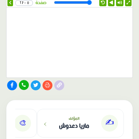
Speed
صفحة
0 - 17
الناشر: دار عصافير
›
المؤلف
✍️
🎨
ماريا دعدوش