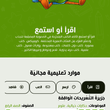
اقرأ أو استمع
اقرأ أو استمع لآلاف الكتب المتدرّحة في الصعوبة المصمّمة لتجذب
وتعلّم القرّاء من الفئات العمرية المختلفة. كوميكس، كتب
مصورة، كتب دون كلمات، كتب مسجوعة، روايات فصول، كتب
علمية، كتب حرف يدوية، شعر وخواطر وغيرها الكثير...
موارد تعليمية مجانيّة
اقرأ
ارسم
العب
شاهد
جَزيرَةُ التَّسْريحاتِ الْواقِفَةِ
الموضوعات:
حكايات خيالية
،
علوم
الصفوف:
الصف الرابع
1.0X