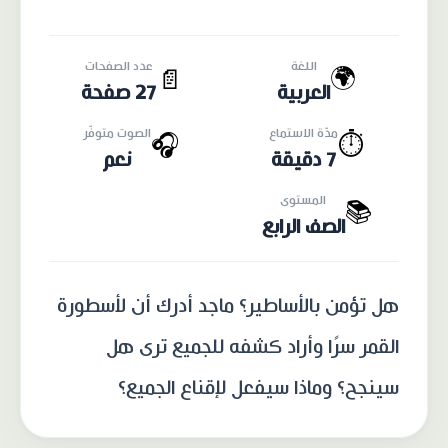
اللغة
عدد الصفحات
🌍
📄
العربية
27 صفحة
مدّة الاستماع
الصوت متوفّر
🎧
⏱️
7 دقيقة
نعم
المستوى
📚
الصف الرابع
هل تؤمن بالأساطير؟ ماجد أدرك أن لأسطورة
القمر سرًا وأراد كشفه للجميع ترى هل
سينجح؟ وماذا سيفعل لإقناع الجميع؟