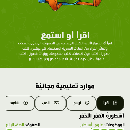
اقرأ أو استمع
اقرأ أو استمع لآلاف الكتب المتدرّحة في الصعوبة المصمّمة لتجذب
وتعلّم القرّاء من الفئات العمرية المختلفة. كوميكس، كتب
مصورة، كتب دون كلمات، كتب مسجوعة، روايات فصول، كتب
علمية، كتب حرف يدوية، شعر وخواطر وغيرها الكثير...
موارد تعليمية مجانيّة
اقرأ
ارسم
العب
شاهد
أُسْطورَةُ الْقَمَرِ الْأَحْمَرِ
الموضوعات:
علوم
،
أساطير
الصفوف:
الصف الرابع
1.0X