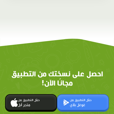
احصل على نسختك من التطبيق
مجانًا الآن!
حمّل التطبيق من
حمّل التطبيق من
غوغل بلاي
متجر أبل