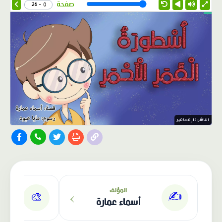
Speed
صفحة
0 - 26
الناشر: دار عصافير
›
المؤلف
✍️
🎨
أسماء عمارة