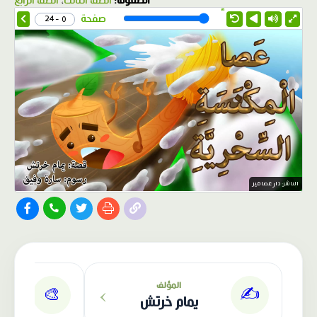
الصفوف:
الصف الثالث
،
الصف الرابع
1.0X
Speed
صفحة
0 - 24
الناشر: دار عصافير
›
المؤلف
✍️
🎨
يمام خرتش