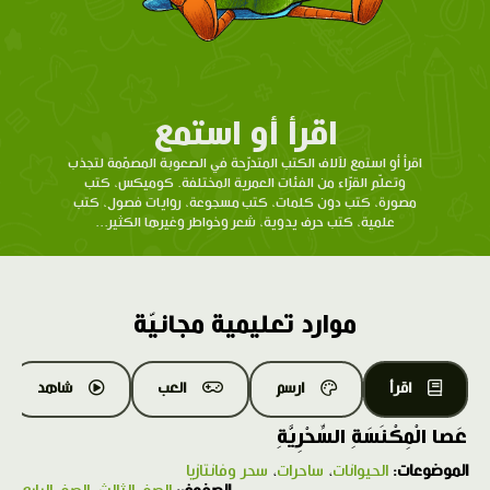
اقرأ أو استمع
اقرأ أو استمع لآلاف الكتب المتدرّحة في الصعوبة المصمّمة لتجذب
وتعلّم القرّاء من الفئات العمرية المختلفة. كوميكس، كتب
مصورة، كتب دون كلمات، كتب مسجوعة، روايات فصول، كتب
علمية، كتب حرف يدوية، شعر وخواطر وغيرها الكثير...
موارد تعليمية مجانيّة
اقرأ
ارسم
العب
شاهد
عَصا الْمِكْنَسَةِ السِّحْرِيَّةِ
الموضوعات:
الحيوانات
،
ساحرات
،
سحر وفانتازيا