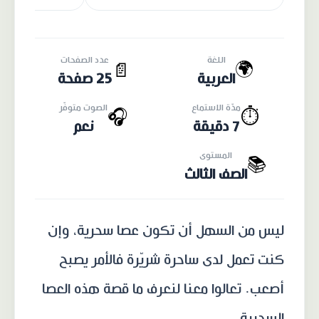
اللغة
عدد الصفحات
🌍
📄
العربية
25 صفحة
مدّة الاستماع
الصوت متوفّر
🎧
⏱️
7 دقيقة
نعم
المستوى
📚
الصف الثالث
ليس من السهل أن تكون عصا سحرية، وإن
كنت تعمل لدى ساحرة شريّرة فالأمر يصبح
أصعب. تعالوا معنا لنعرف ما قصة هذه العصا
السحرية.