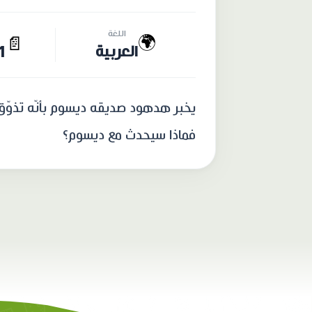
اللغة
🌍
📄
العربية
31 
يخبر هدهود صديقه ديسوم بأنّه تذوّق ا
فماذا سيحدث مع ديسوم؟