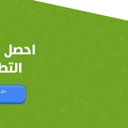
احصل 
التط
حمّل