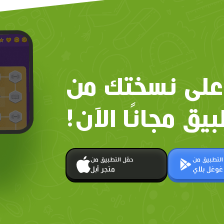
على نسختك من
بيق مجانًا الآن!
 التطبيق من
حمّل التطبيق من
غوغل بلاي
متجر أبل