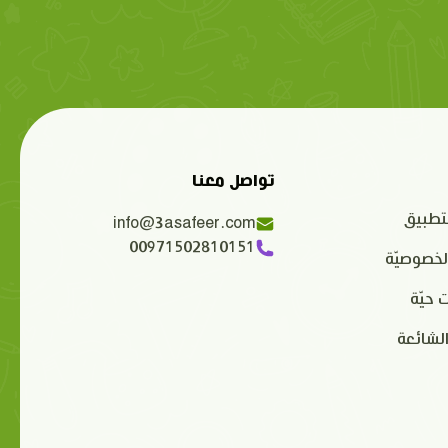
تواصل معنا
تطبيق
info@3asafeer.com
00971502810151
لخصوصيّة
 حيّة
الشائعة