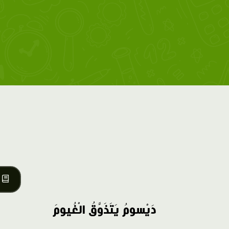
دَيْسومُ يَتَذَوَّقُ الْغُيومَ