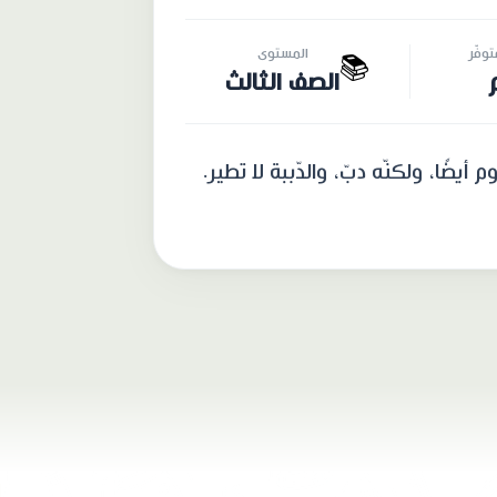
وفّر
المستوى
📚
الصف الثالث
ًا، ولكنّه دبّ، والدّببة لا تطير.