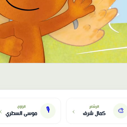
›
›
الرسّام
الراوي
🎙
🎨
كمال شرف
موسى السطري