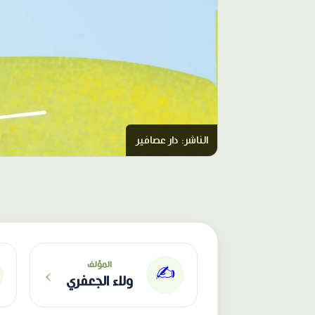
الناشر: دار عصافير
›
المؤلف
✍️
ولاء الجعفري