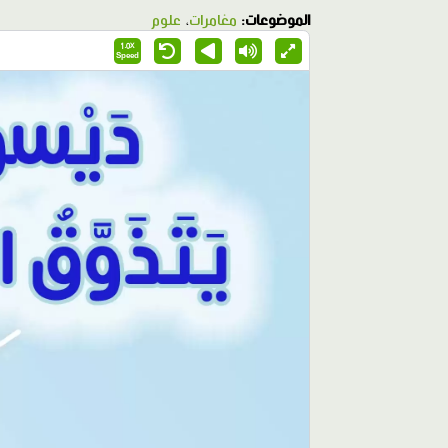
الموضوعات:
مغامرات
،
علوم
1.0X
Speed