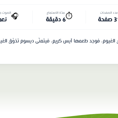
عدد الصفحات
مدّة الاستماع
الصوت مت
🎧
⏱️
صفحة
6 دقيقة
نعم
لغيوم، فوجد طعمها آيس كريم، فيتمنّى ديسوم تذوّق الغيوم أيض