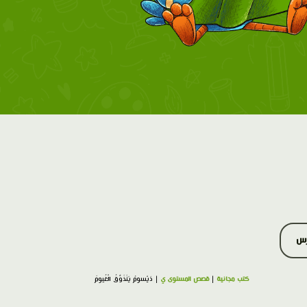
رس
كتب مجانية
|
قصص المستوى ي
| دَيْسومُ يَتَذَوَّقُ الْغُيومَ