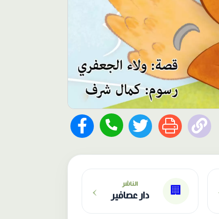
›
الناشر
🏢
دار عصافير