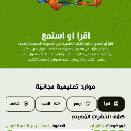
اقرأ أو استمع
اقرأ أو استمع لآلاف الكتب المتدرّحة في الصعوبة المصمّمة لتجذب
وتعلّم القرّاء من الفئات العمرية المختلفة. كوميكس، كتب
مصورة، كتب دون كلمات، كتب مسجوعة، روايات فصول، كتب
علمية، كتب حرف يدوية، شعر وخواطر وغيرها الكثير...
موارد تعليمية مجانيّة
اقرأ
ارسم
العب
شاهد
كَهْفُ الْحَشَراتِ الْمُضيئَةِ
الموضوعات:
مغامرات
الصفوف:
الصف الرابع
،
الصف الخامس
1.0X