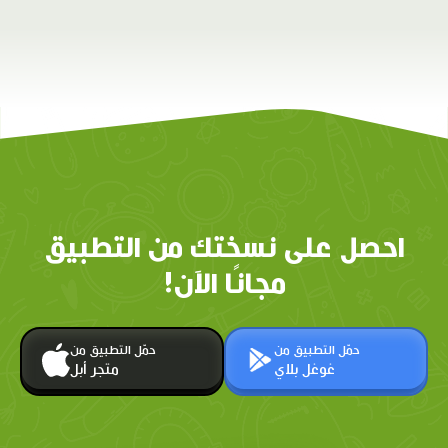
احصل على نسختك من التطبيق
مجانًا الآن!
حمّل التطبيق من
حمّل التطبيق من
غوغل بلاي
متجر أبل