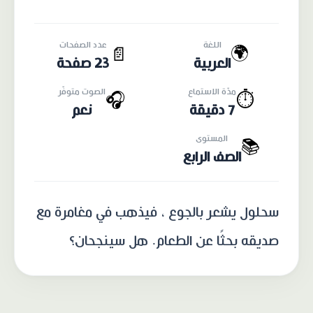
اللغة
عدد الصفحات
🌍
📄
العربية
23 صفحة
مدّة الاستماع
الصوت متوفّر
🎧
⏱️
7 دقيقة
نعم
المستوى
📚
الصف الرابع
سحلول يشعر بالجوع ، فيذهب في مغامرة مع
صديقه بحثًا عن الطعام. هل سينجحان؟