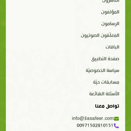
الناشرون
المؤلفون
الرسامون
المعلّقون الصوتيون
الباقات
صفحة التطبيق
سياسة الخصوصيّة
مسابقات حيّة
الأسئلة الشائعة
تواصل معنا
info@3asafeer.com
00971502810151