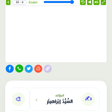
Speed
صفحة
0 - 22
الناشر: دار عصافير
›
المؤلف
✍️
🎨
السَّيِّدْ إِبْراهيمُ