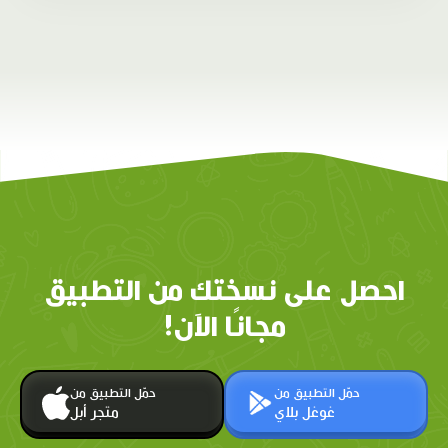
احصل على نسختك من التطبيق
مجانًا الآن!
حمّل التطبيق من
حمّل التطبيق من
غوغل بلاي
متجر أبل