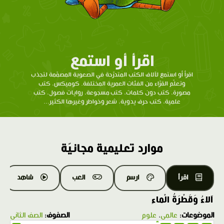
اقرأ أو استمع
اقرأ أو استمع لآلاف الكتب المتدرّحة في الصعوبة المصمّمة لتجذب
وتعلّم القرّاء من الفئات العمرية المختلفة. كوميكس، كتب
مصورة، كتب دون كلمات، كتب مسجوعة، روايات فصول، كتب
علمية، كتب حرف يدوية، شعر وخواطر وغيرها الكثير...
موارد تعليمية مجانيّة
اقرأ
ارسم
العب
شاهد
آلاءُ وَقَطْرَةُ الْماءِ
الموضوعات:
عالمي
،
علوم
الصفوف:
الصف الثاني
1.0X