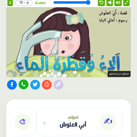
Speed
صفحة
0 - 15
الناشر: دار عصافير
›
المؤلف
✍️
🎨
أبي العلوش