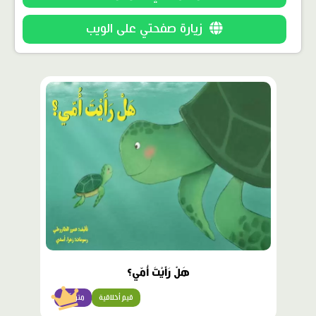
زيارة صفحتي على الويب
محتوى
مميّز
هَلْ رَأَيْتَ أُمّي؟
قيم أخلاقية
متوسّط