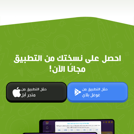
احصل على نسختك من التطبيق
مجانًا الآن!
حمّل التطبيق من
حمّل التطبيق من
غوغل بلاي
متجر أبل