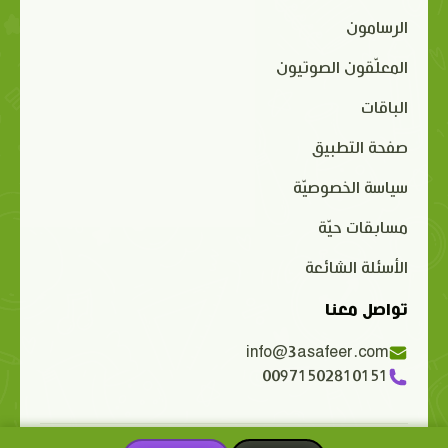
الرسامون
المعلّقون الصوتيون
الباقات
صفحة التطبيق
سياسة الخصوصيّة
مسابقات حيّة
الأسئلة الشائعة
تواصل معنا
info@3asafeer.com
00971502810151