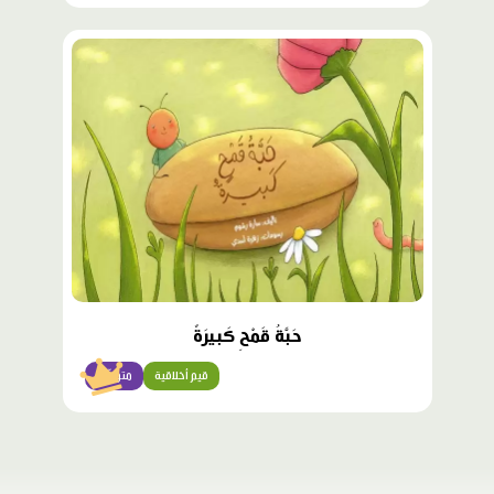
محتوى
مميّز
حَبَّةُ قَمْحٍ كَبيرَةٌ
قيم أخلاقية
متوسّط